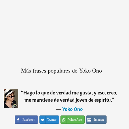
Más frases populares de Yoko Ono
“
Hago lo que de verdad me gusta, y eso, creo,
me mantiene de verdad joven de espíritu.
”
―
Yoko Ono
Facebook
Twitter
WhatsApp
Imagen