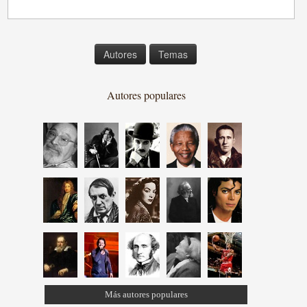
Autores
Temas
Autores populares
Más autores populares