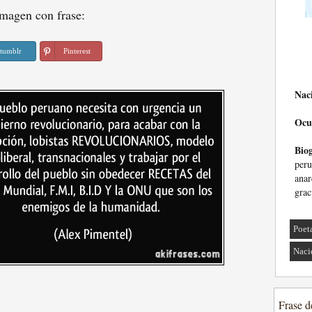
magen con frase:
tumblr
Pinterest
Nac
Ocu
Biog
per
anar
grac
Poet
Naci
Frase d