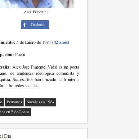
Alex Pimentel
Facebook
imiento:
(42 años)
5 de Enero de 1984
pación:
Poeta
rafia:
Álex José Pimentel Vidal es un poeta
uano, de tendencia ideológica comunista y
quista. Sus escritos han cruzado las fronteras
ias a las redes sociales.
as
Peruanos
Nacidos en 1984
dos en 5 de Enero
el Día