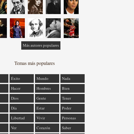
Más autores populares
Temas más populares
Éxito
Mundo
Nada
Hacer
Hombres
Bien
Dios
Gente
Tener
Día
Estar
Poder
Libertad
Vivir
Personas
Ver
Corazón
Saber