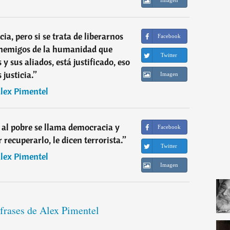
cia, pero si se trata de liberarnos
Facebook
enemigos de la humanidad que
Twitter
y sus aliados, está justificado, eso
s justicia.
”
Imagen
lex Pimentel
a al pobre se llama democracia y
Facebook
 recuperarlo, le dicen terrorista.
”
Twitter
lex Pimentel
Imagen
 frases de Alex Pimentel