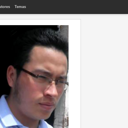
utores
Temas