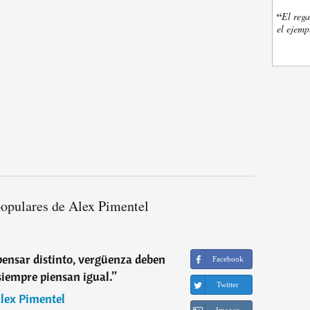
“
El rega
el ejemp
populares de Alex Pimentel
ensar distinto, vergüenza deben
Facebook
 siempre piensan igual.
”
Twitter
lex Pimentel
Imagen