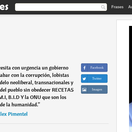
Frases
A
esita con urgencia un gobierno
Facebook
abar con la corrupción, lobistas
Twitter
o neoliberal, transnacionales y
o del pueblo sin obedecer RECETAS
Imagen
.I, B.I.D Y la ONU que son los
de la humanidad.
”
lex Pimentel