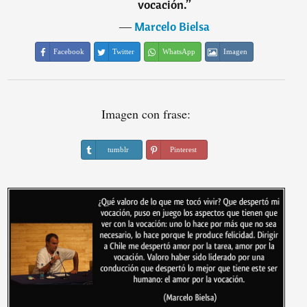
vocación.
”
―
Marcelo Bielsa
Facebook
Twitter
WhatsApp
Imagen
Imagen con frase:
tumblr
Pinterest