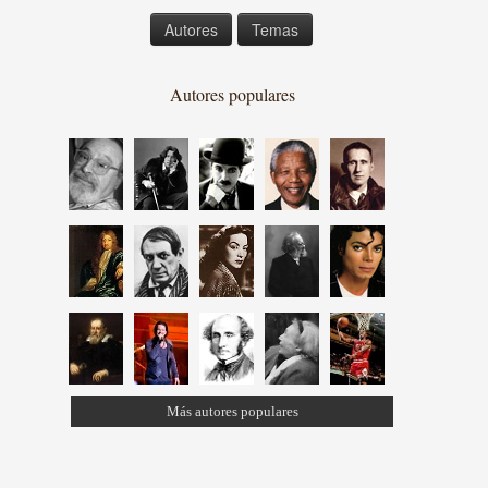
Autores
Temas
Autores populares
Más autores populares