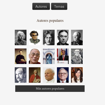
Autores
Temas
Autores populares
Más autores populares