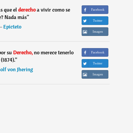
s que el
derecho
a vivir como se
Facebook
e? Nada más
”
Twitter
―
Epicteto
Imagen
por su
Derecho,
no merece tenerlo
Facebook
(1874).
”
Twitter
olf von Jhering
Imagen