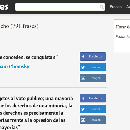
Frases
A
echo (791 frases)
Frase d
“
Sólo ha
e conceden, se conquistan
”
Facebook
oam Chomsky
Twitter
Imagen
jetos al voto público; una mayoría
Facebook
ar los derechos de una minoría; la
Twitter
os derechos es precisamente la
rías frente a la opresión de las
Imagen
ayorías
”