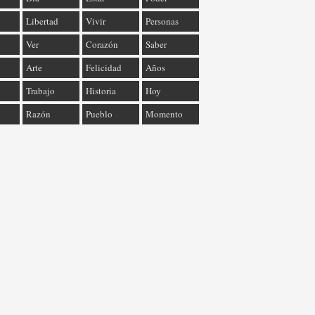
Libertad
Vivir
Personas
Ver
Corazón
Saber
Arte
Felicidad
Años
Trabajo
Historia
Hoy
Razón
Pueblo
Momento