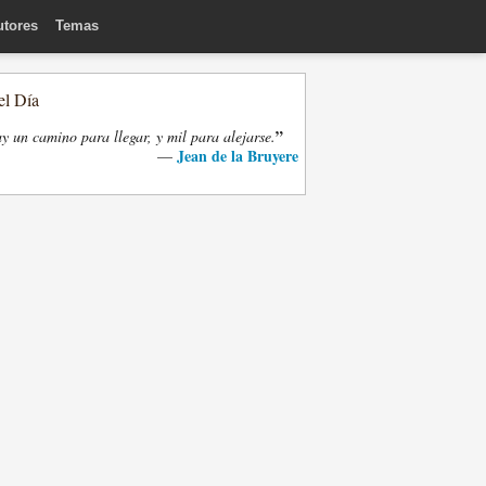
utores
Temas
el Día
”
y un camino para llegar, y mil para alejarse.
Jean de la Bruyere
—