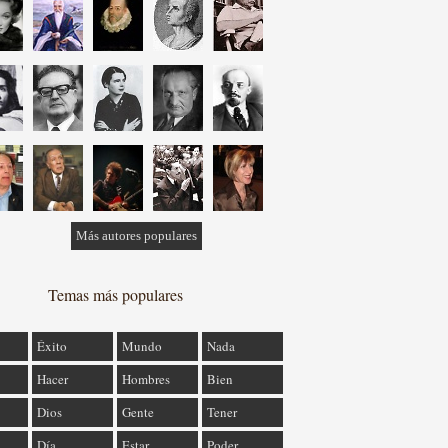
Más autores populares
Temas más populares
Éxito
Mundo
Nada
Hacer
Hombres
Bien
Dios
Gente
Tener
Día
Estar
Poder