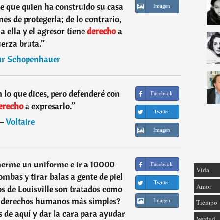
xige que quien ha construido su casa
Imagen
es de protegerla; de lo contrario,
o
a ella y el agresor tiene
derecho
a
uerza bruta.
”
ur Schopenhauer
 lo que dices, pero defenderé con
Facebook
erecho
a expresarlo.
”
Twitter
―
Voltaire
Imagen
nerme un uniforme e ir a 10000
Facebook
Vida
ombas y tirar balas a gente de piel
Twitter
Amor
s de Louisville son tratados como
os derechos humanos más simples?
Imagen
Tiempo
s de aquí y dar la cara para ayudar
Verdad