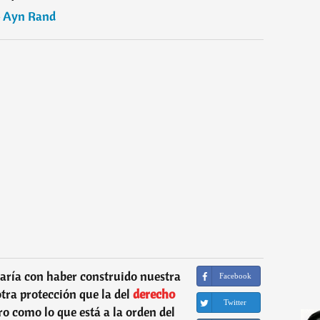
―
Ayn Rand
staría con haber construido nuestra
Facebook
otra protección que la del
derecho
Twitter
ro como lo que está a la orden del