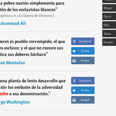
ra pobre nación simplemente para
Mujer
ón de los esclavistas blancos
”
gativa a ir a la Guerra de Vietnam.]
Decir
uhammad Ali
Mal
Alma
eres es pueblo corrompido; el que
Facebook
Estado
es esclavo; y el que no conoce sus
Twitter
tica sus deberes bárbaro
”
Imagen
uan Montalvo
una planta de lento desarrollo que
Facebook
stir los embates de la adversidad
Twitter
echo
a esa denominación.
”
Imagen
rge Washington