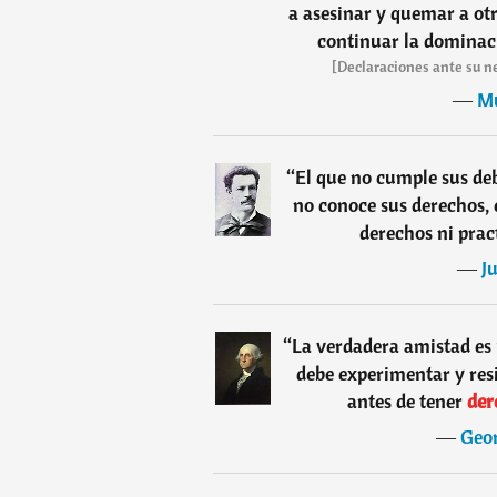
a asesinar y quemar a ot
continuar la dominaci
[Declaraciones ante su ne
―
M
“
El que no cumple sus deb
no conoce sus derechos, 
derechos ni prac
―
J
“
La verdadera amistad es 
debe experimentar y resi
antes de tener
der
―
Geo