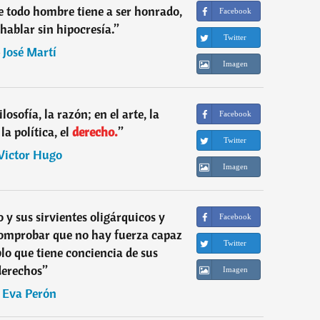
e todo hombre tiene a ser honrado,
Facebook
 hablar sin hipocresía.
”
Twitter
―
José Martí
Imagen
ilosofía, la razón; en el arte, la
Facebook
la política, el
derecho.
”
Twitter
Victor Hugo
Imagen
 y sus sirvientes oligárquicos y
Facebook
comprobar que no hay fuerza capaz
Twitter
lo que tiene conciencia de sus
derechos
”
Imagen
―
Eva Perón