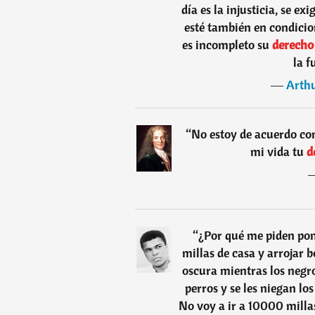
día es la injusticia, se e
esté también en condicion
es incompleto su
derech
la f
―
Arth
“
No estoy de acuerdo con
mi vida tu
d
“
¿Por qué me piden po
millas de casa y arrojar b
oscura mientras los negro
perros y se les niegan l
No voy a ir a 10000 milla