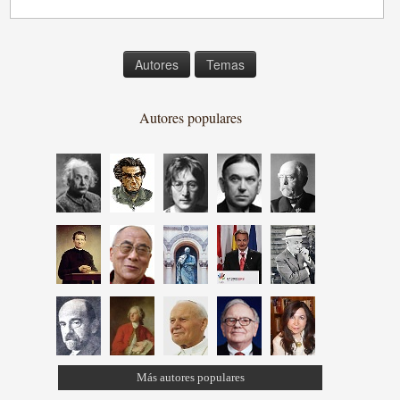
Autores
Temas
Autores populares
Más autores populares