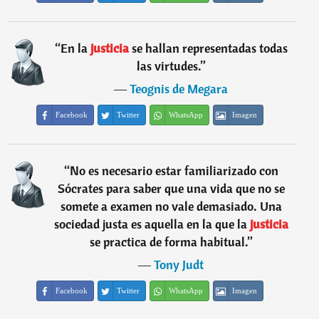
“
En la
justicia
se hallan representadas todas
las virtudes.
”
―
Teognis de Megara
Facebook
Twitter
WhatsApp
Imagen
“
No es necesario estar familiarizado con
Sócrates para saber que una vida que no se
somete a examen no vale demasiado. Una
sociedad justa es aquella en la que la
justicia
se practica de forma habitual.
”
―
Tony Judt
Facebook
Twitter
WhatsApp
Imagen