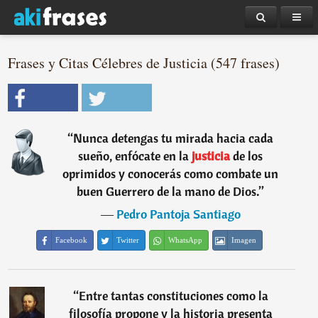
Frases y Citas Célebres de Justicia (547 frases)
“
Nunca detengas tu mirada hacia cada
sueño, enfócate en la
justicia
de los
oprimidos y conocerás como combate un
buen Guerrero de la mano de Dios.
”
―
Pedro Pantoja Santiago
Facebook
Twitter
WhatsApp
Imagen
“
Entre tantas constituciones como la
filosofía propone y la historia presenta