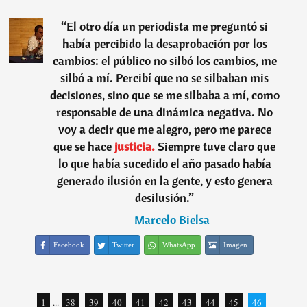
“
El otro día un periodista me preguntó si
había percibido la desaprobación por los
cambios: el público no silbó los cambios, me
silbó a mí. Percibí que no se silbaban mis
decisiones, sino que se me silbaba a mí, como
responsable de una dinámica negativa. No
voy a decir que me alegro, pero me parece
que se hace
justicia.
Siempre tuve claro que
lo que había sucedido el año pasado había
generado ilusión en la gente, y esto genera
desilusión.
”
―
Marcelo Bielsa
Facebook
Twitter
WhatsApp
Imagen
1
...
38
39
40
41
42
43
44
45
46