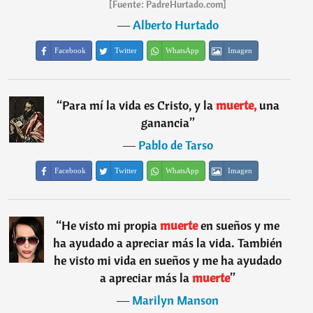
[Fuente: PadreHurtado.com]
―
Alberto Hurtado
Facebook
Twitter
WhatsApp
Imagen
“
Para mí la vida es Cristo, y la
muerte,
una
ganancia
”
―
Pablo de Tarso
Facebook
Twitter
WhatsApp
Imagen
“
He visto mi propia
muerte
en sueños y me
ha ayudado a apreciar más la vida. También
he visto mi vida en sueños y me ha ayudado
a apreciar más la
muerte
”
―
Marilyn Manson