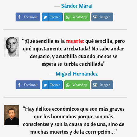
―
Sándor Márai
Facebook
Twitter
WhatsApp
Imagen
“
¡Qué sencilla es la
muerte:
qué sencilla, pero
qué injustamente arrebatada! No sabe andar
despacio, y acuchilla cuando menos se
espera su turbia cuchillada
”
―
Miguel Hernández
Facebook
Twitter
WhatsApp
Imagen
“
Hay delitos económicos que son más graves
que los homicidios porque son más
conscientes y son la causa no de una, sino de
muchas muertes y de la corrupción...
”