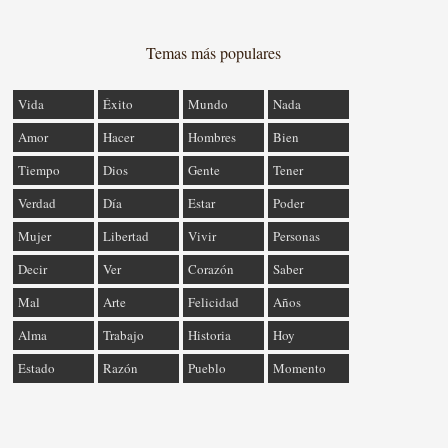
Temas más populares
Vida
Éxito
Mundo
Nada
Amor
Hacer
Hombres
Bien
Tiempo
Dios
Gente
Tener
Verdad
Día
Estar
Poder
Mujer
Libertad
Vivir
Personas
Decir
Ver
Corazón
Saber
Mal
Arte
Felicidad
Años
Alma
Trabajo
Historia
Hoy
Estado
Razón
Pueblo
Momento