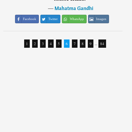
―
Mahatma Gandhi
Facebook
Twitter
WhatsApp
Imagen
1
2
3
4
5
6
7
8
9
...
84