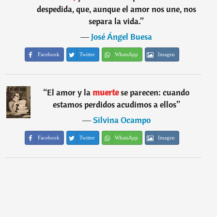
despedida, que, aunque el amor nos une, nos
separa la vida.
”
―
José Ángel Buesa
Facebook
Twitter
WhatsApp
Imagen
“
El amor y la
muerte
se parecen: cuando
estamos perdidos acudimos a ellos
”
―
Silvina Ocampo
Facebook
Twitter
WhatsApp
Imagen