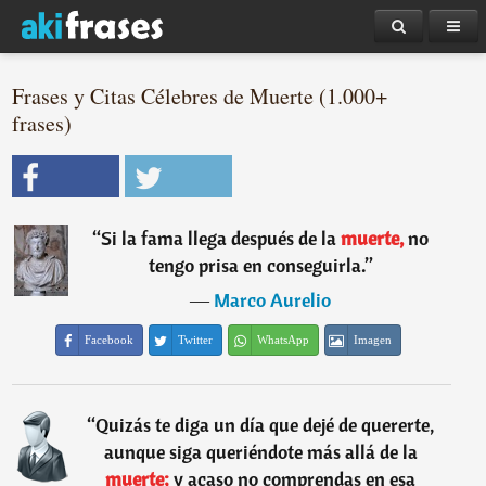
Frases y Citas Célebres de Muerte (1.000+
frases)
“
Si la fama llega después de la
muerte,
no
tengo prisa en conseguirla.
”
―
Marco Aurelio
Facebook
Twitter
WhatsApp
Imagen
“
Quizás te diga un día que dejé de quererte,
aunque siga queriéndote más allá de la
muerte;
y acaso no comprendas en esa