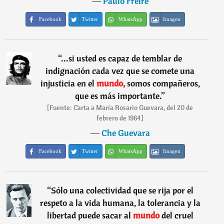
―
Paulo Freire
Facebook
Twitter
WhatsApp
Imagen
“
...si usted es capaz de temblar de
indignación cada vez que se comete una
injusticia en el
mundo,
somos compañeros,
que es más importante.
”
[Fuente: Carta a María Rosario Guevara, del 20 de
febrero de 1964]
―
Che Guevara
Facebook
Twitter
WhatsApp
Imagen
“
Sólo una colectividad que se rija por el
respeto a la vida humana, la tolerancia y la
libertad puede sacar al
mundo
del cruel