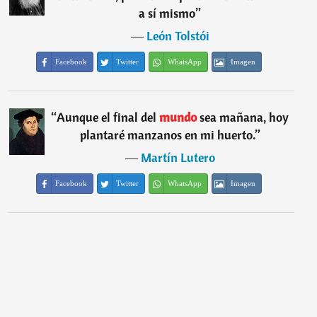
a sí mismo
”
―
León Tolstói
Facebook
Twitter
WhatsApp
Imagen
“
Aunque el final del
mundo
sea mañana, hoy
plantaré manzanos en mi huerto.
”
―
Martín Lutero
Facebook
Twitter
WhatsApp
Imagen