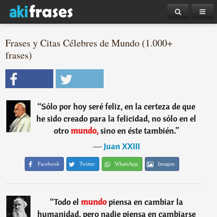
Frases y Citas Célebres de Mundo (1.000+
frases)
“
Sólo por hoy seré feliz, en la certeza de que
he sido creado para la felicidad, no sólo en el
otro
mundo,
sino en éste también.
”
―
Juan XXIII
Facebook
Twitter
WhatsApp
Imagen
“
Todo el
mundo
piensa en cambiar la
humanidad, pero nadie piensa en cambiarse