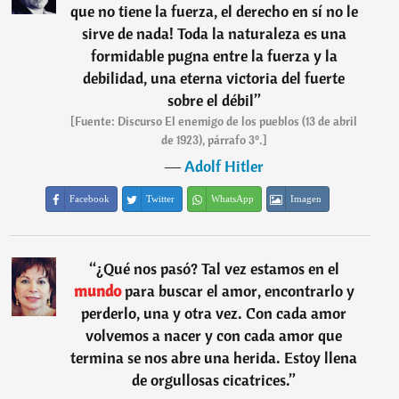
que no tiene la fuerza, el derecho en sí no le
sirve de nada! Toda la naturaleza es una
formidable pugna entre la fuerza y la
debilidad, una eterna victoria del fuerte
sobre el débil
”
[Fuente: Discurso El enemigo de los pueblos (13 de abril
de 1923), párrafo 3º.]
―
Adolf Hitler
Facebook
Twitter
WhatsApp
Imagen
“
¿Qué nos pasó? Tal vez estamos en el
mundo
para buscar el amor, encontrarlo y
perderlo, una y otra vez. Con cada amor
volvemos a nacer y con cada amor que
termina se nos abre una herida. Estoy llena
de orgullosas cicatrices.
”