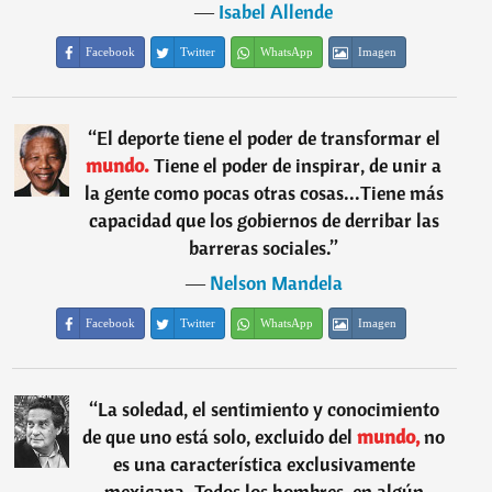
―
Isabel Allende
Facebook
Twitter
WhatsApp
Imagen
“
El deporte tiene el poder de transformar el
mundo.
Tiene el poder de inspirar, de unir a
la gente como pocas otras cosas...Tiene más
capacidad que los gobiernos de derribar las
barreras sociales.
”
―
Nelson Mandela
Facebook
Twitter
WhatsApp
Imagen
“
La soledad, el sentimiento y conocimiento
de que uno está solo, excluido del
mundo,
no
es una característica exclusivamente
mexicana. Todos los hombres, en algún