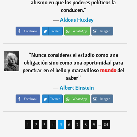
abismo en que los poderes políticos la
conducen.
”
―
Aldous Huxley
Facebook
Twitter
WhatsApp
Imagen
“
Nunca consideres el estudio como una
obligación sino como una oportunidad para
penetrar en el bello y maravilloso
mundo
del
saber
”
―
Albert Einstein
Facebook
Twitter
WhatsApp
Imagen
1
2
3
4
5
6
7
8
9
...
84