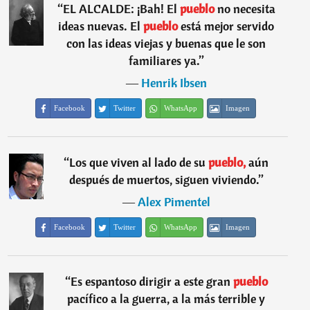
“
EL ALCALDE: ¡Bah! El
pueblo
no necesita
ideas nuevas. El
pueblo
está mejor servido
con las ideas viejas y buenas que le son
familiares ya.
”
―
Henrik Ibsen
Facebook
Twitter
WhatsApp
Imagen
“
Los que viven al lado de su
pueblo,
aún
después de muertos, siguen viviendo.
”
―
Alex Pimentel
Facebook
Twitter
WhatsApp
Imagen
“
Es espantoso dirigir a este gran
pueblo
pacífico a la guerra, a la más terrible y