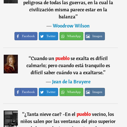
peligrosa de todas las guerras, en la cual la
civilización misma parece estar en la
balanza
”
―
Woodrow Wilson
Facebook
Twitter
WhatsApp
Imagen
“
Cuando un
pueblo
se exalta es difícil
calmarlo; pero cuando está tranquilo es
difícil saber cuándo va a exaltarse.
”
―
Jean de la Bruyere
Facebook
Twitter
WhatsApp
Imagen
“
¿Tanta nieve cae? -En el
pueblo
vecino, los
niños salen por las ventanas del piso superior