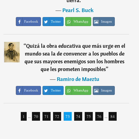
tierra.
”
―
Pearl S. Buck
Facebook
Twitter
WhatsApp
Imagen
“
Quizá la obra educativa que más urge en el
mundo sea la de convencer a los pueblos de
que sus mayores enemigos son los hombres
que les prometen imposibles
”
―
Ramiro de Maeztu
Facebook
Twitter
WhatsApp
Imagen
1
...
70
71
72
73
74
75
76
...
84