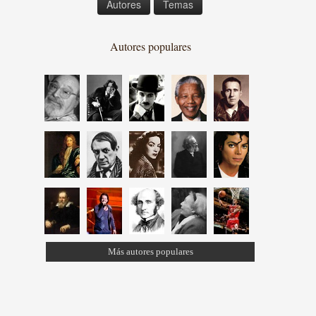
Autores
Temas
Autores populares
Más autores populares