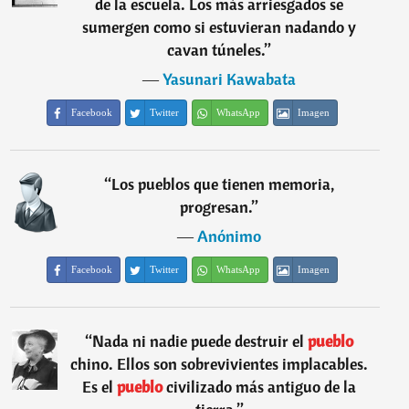
de la escuela. Los más arriesgados se
sumergen como si estuvieran nadando y
cavan túneles.
”
―
Yasunari Kawabata
Facebook
Twitter
WhatsApp
Imagen
“
Los pueblos que tienen memoria,
progresan.
”
―
Anónimo
Facebook
Twitter
WhatsApp
Imagen
“
Nada ni nadie puede destruir el
pueblo
chino. Ellos son sobrevivientes implacables.
Es el
pueblo
civilizado más antiguo de la