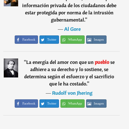
información privada de los ciudadanos debe
estar protegida por norma de la intrusión
gubernamental.
”
―
Al Gore
Facebook
Twitter
WhatsApp
Imagen
“
La energía del amor con que un
pueblo
se
adhiere a su derecho y lo sostiene, se
determina según el esfuerzo y el sacrificio
que le ha costado.
”
―
Rudolf von Jhering
Facebook
Twitter
WhatsApp
Imagen