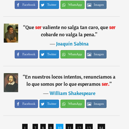
Facebook
Twitter
WhatsApp
Imagen
“
Que
ser
valiente no salga tan caro, que
ser
cobarde no valga la pena.
”
―
Joaquín Sabina
Facebook
Twitter
WhatsApp
Imagen
“
En nuestros locos intentos, renunciamos a
lo que somos por lo que esperamos
ser.
”
―
William Shakespeare
Facebook
Twitter
WhatsApp
Imagen
1
...
7
8
9
10
11
12
13
...
84