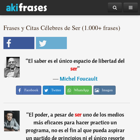
Frases y Citas Célebres de Ser (1.000+ frases)
“
El saber es el único espacio de libertad del
ser
”
―
Michel Foucault
Facebook
Twitter
WhatsApp
Imagen
“
El poder, a pesar de
ser
uno de los medios
más eficaces para hacer practico un
programa, no es el fin al que pueda aspirar
un partido de principios ni el único resorte