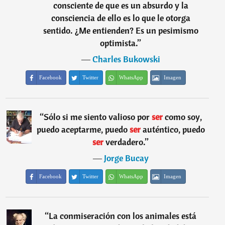
consciente de que es un absurdo y la
consciencia de ello es lo que le otorga
sentido. ¿Me entienden? Es un pesimismo
optimista.
”
―
Charles Bukowski
Facebook
Twitter
WhatsApp
Imagen
“
Sólo si me siento valioso por
ser
como soy,
puedo aceptarme, puedo
ser
auténtico, puedo
ser
verdadero.
”
―
Jorge Bucay
Facebook
Twitter
WhatsApp
Imagen
“
La conmiseración con los animales está