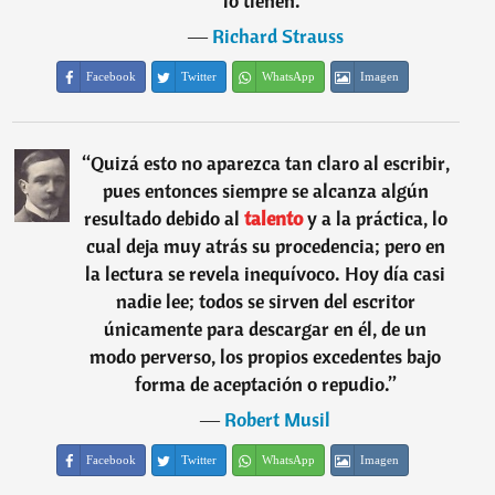
lo tienen.
”
―
Richard Strauss
Facebook
Twitter
WhatsApp
Imagen
“
Quizá esto no aparezca tan claro al escribir,
pues entonces siempre se alcanza algún
resultado debido al
talento
y a la práctica, lo
cual deja muy atrás su procedencia; pero en
la lectura se revela inequívoco. Hoy día casi
nadie lee; todos se sirven del escritor
únicamente para descargar en él, de un
modo perverso, los propios excedentes bajo
forma de aceptación o repudio.
”
―
Robert Musil
Facebook
Twitter
WhatsApp
Imagen