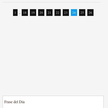
1
...
18
19
20
21
22
23
24
25
26
Frase del Día