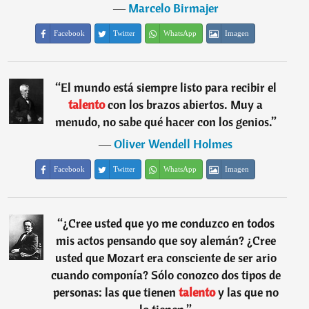
―
Marcelo Birmajer
Facebook
Twitter
WhatsApp
Imagen
“
El mundo está siempre listo para recibir el
talento
con los brazos abiertos. Muy a
menudo, no sabe qué hacer con los genios.
”
―
Oliver Wendell Holmes
Facebook
Twitter
WhatsApp
Imagen
“
¿Cree usted que yo me conduzco en todos
mis actos pensando que soy alemán? ¿Cree
usted que Mozart era consciente de ser ario
cuando componía? Sólo conozco dos tipos de
personas: las que tienen
talento
y las que no