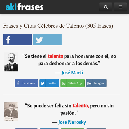
Frases y Citas Célebres de Talento (305 frases)
“
Se tiene el
talento
para honrarse con él, no
para deshonrar a los demás.
”
―
José Martí
Facebook
Twitter
WhatsApp
Imagen
“
Se puede ser feliz sin
talento,
pero no sin
pasión.
”
―
José Narosky