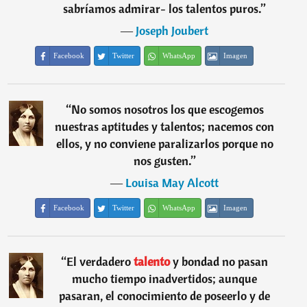
sabríamos admirar- los talentos puros.
”
―
Joseph Joubert
Facebook
Twitter
WhatsApp
Imagen
“
No somos nosotros los que escogemos
nuestras aptitudes y talentos; nacemos con
ellos, y no conviene paralizarlos porque no
nos gusten.
”
―
Louisa May Alcott
Facebook
Twitter
WhatsApp
Imagen
“
El verdadero
talento
y bondad no pasan
mucho tiempo inadvertidos; aunque
pasaran, el conocimiento de poseerlo y de