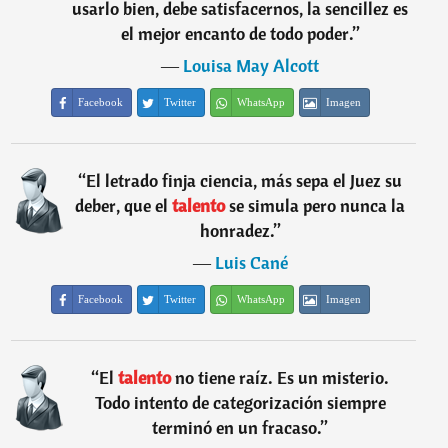
usarlo bien, debe satisfacernos, la sencillez es
el mejor encanto de todo poder.
”
―
Louisa May Alcott
Facebook
Twitter
WhatsApp
Imagen
“
El letrado finja ciencia, más sepa el Juez su
deber, que el
talento
se simula pero nunca la
honradez.
”
―
Luis Cané
Facebook
Twitter
WhatsApp
Imagen
“
El
talento
no tiene raíz. Es un misterio.
Todo intento de categorización siempre
terminó en un fracaso.
”