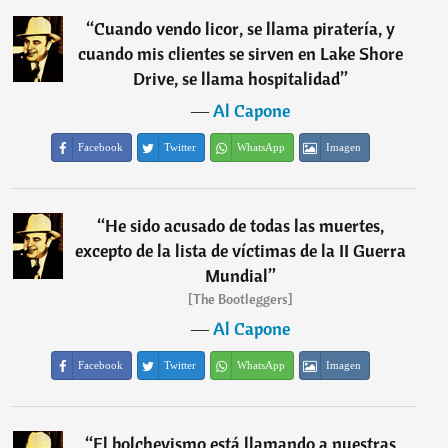
“
Cuando vendo licor, se llama piratería, y
cuando mis clientes se sirven en Lake Shore
Drive, se llama hospitalidad
”
―
Al Capone
Facebook
Twitter
WhatsApp
Imagen
“
He sido acusado de todas las muertes,
excepto de la lista de víctimas de la II Guerra
Mundial
”
[The Bootleggers]
―
Al Capone
Facebook
Twitter
WhatsApp
Imagen
“
El bolchevismo está llamando a nuestras