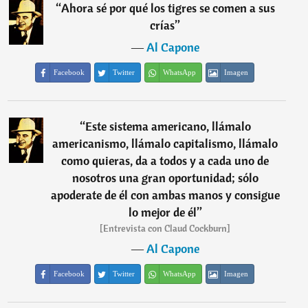
“
Ahora sé por qué los tigres se comen a sus
crías
”
―
Al Capone
Facebook
Twitter
WhatsApp
Imagen
“
Este sistema americano, llámalo
americanismo, llámalo capitalismo, llámalo
como quieras, da a todos y a cada uno de
nosotros una gran oportunidad; sólo
apoderate de él con ambas manos y consigue
lo mejor de él
”
[Entrevista con Claud Cockburn]
―
Al Capone
Facebook
Twitter
WhatsApp
Imagen