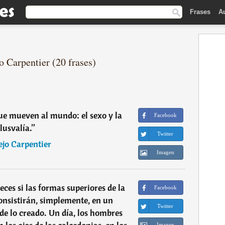
Frases
A
o Carpentier (20 frases)
e mueven al mundo: el sexo y la
Facebook
lusvalía.
”
Twitter
ejo Carpentier
Imagen
ces si las formas superiores de la
Facebook
onsistirán, simplemente, en un
Twitter
e lo creado. Un día, los hombres
Imagen