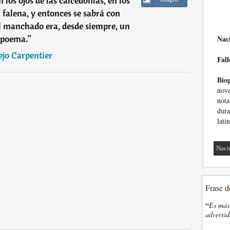
 los ojos de las calcedonias, en los
a falena, y entonces se sabrá con
 manchado era, desde siempre, un
poema.
”
Nac
ejo Carpentier
Fall
Biog
nov
nota
dur
lati
Naci
Frase d
“
Es más 
adversi