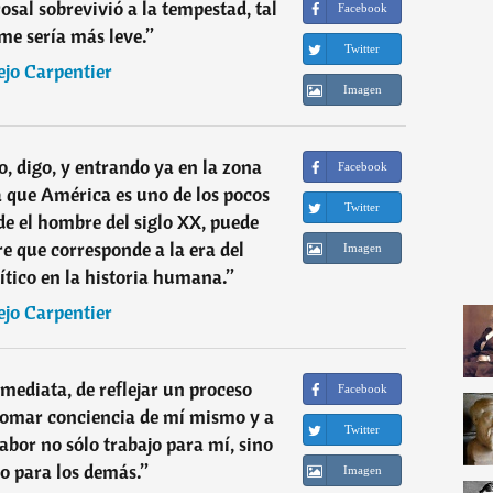
rosal sobrevivió a la tempestad, tal
Facebook
 me sería más leve.
”
Twitter
ejo Carpentier
Imagen
 digo, y entrando ya en la zona
Facebook
 que América es uno de los pocos
Twitter
e el hombre del siglo XX, puede
e que corresponde a la era del
Imagen
lítico en la historia humana.
”
ejo Carpentier
nmediata, de reflejar un proceso
Facebook
 tomar conciencia de mí mismo y a
Twitter
abor no sólo trabajo para mí, sino
jo para los demás.
”
Imagen