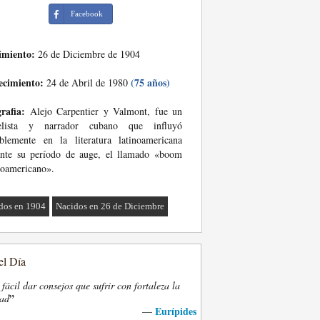
Facebook
imiento:
26 de Diciembre de 1904
ecimiento:
(75 años)
24 de Abril de 1980
rafia:
Alejo Carpentier y Valmont, fue un
elista y narrador cubano que influyó
blemente en la literatura latinoamericana
ante su período de auge, el llamado «boom
noamericano».
dos en 1904
Nacidos en 26 de Diciembre
el Día
fácil dar consejos que sufrir con fortaleza la
”
dad
Eurípides
—