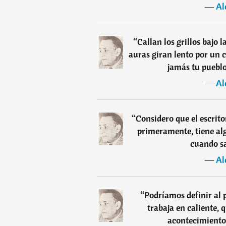
―
Al
“
Callan los grillos bajo l
auras giran lento por un 
jamás tu pueblo,
―
Al
“
Considero que el escrit
primeramente, tiene alg
cuando sa
―
Al
“
Podríamos definir al
trabaja en caliente, q
acontecimiento 