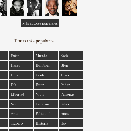
Más autores populares
Temas más populares
Éxito
Mundo
Nada
Hacer
Hombres
Bien
Dios
Gente
Tener
Día
Estar
Poder
Libertad
Vivir
Personas
Ver
Corazón
Saber
Arte
Felicidad
Años
Trabajo
Historia
Hoy