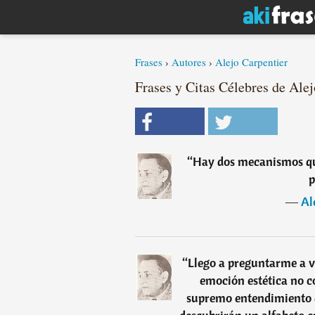
Frases
›
Autores
›
Alejo Carpentier
Frases y Citas Célebres de Alej
“
Hay dos mecanismos qu
p
―
Al
“
Llego a preguntarme a ve
emoción estética no c
supremo entendimiento d