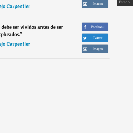
Estado
Imagen
ejo Carpentier
ebe ser vividos antes de ser
Facebook
xplicados.
”
Twitter
ejo Carpentier
Imagen