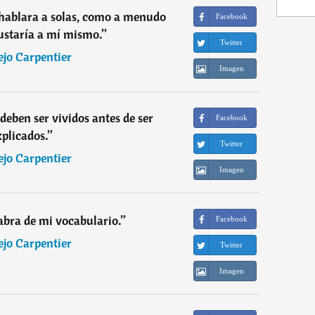
yo hablara a solas, como a menudo
Facebook
ustaría a mí mismo.
”
Twitter
ejo Carpentier
Imagen
eben ser vividos antes de ser
Facebook
xplicados.
”
Twitter
ejo Carpentier
Imagen
labra de mi vocabulario.
”
Facebook
ejo Carpentier
Twitter
Imagen