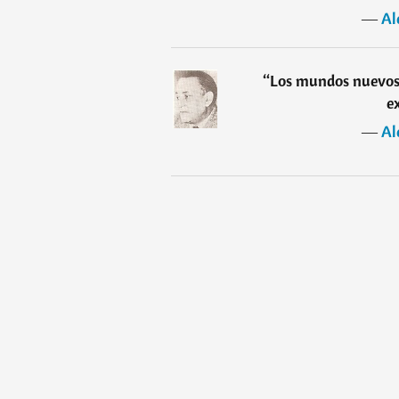
―
Al
“
Los mundos nuevos d
e
―
Al