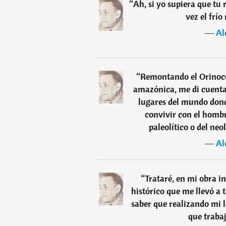
“
Ah, si yo supiera que tu 
vez el frío
―
Al
“
Remontando el Orinoco,
amazónica, me di cuenta
lugares del mundo dond
convivir con el hombr
paleolítico o del neo
―
Al
“
Trataré, en mi obra i
histórico que me llevó a
saber que realizando mi l
que traba