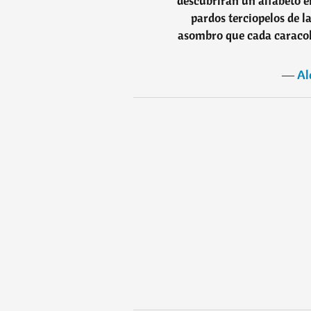
descubrirán un alfabeto en
pardos terciopelos de l
asombro que cada caracol
―
Al