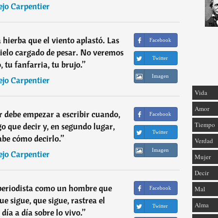
ejo Carpentier
a hierba que el viento aplastó. Las
Facebook
cielo cargado de pesar. No veremos
Twitter
 tu fanfarria, tu brujo.
”
Imagen
ejo Carpentier
Vida
Amor
or debe empezar a escribir cuando,
Facebook
Tiempo
o que decir y, en segundo lugar,
Twitter
be cómo decirlo.
”
Verdad
Imagen
ejo Carpentier
Mujer
Decir
 periodista como un hombre que
Mal
Facebook
ue sigue, que sigue, rastrea el
Alma
Twitter
día a día sobre lo vivo.
”