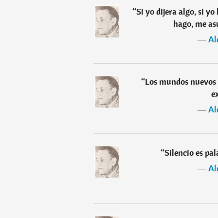
“
Si yo dijera algo, si 
hago, me as
―
Al
“
Los mundos nuevos d
e
―
Al
“
Silencio es pa
―
Al