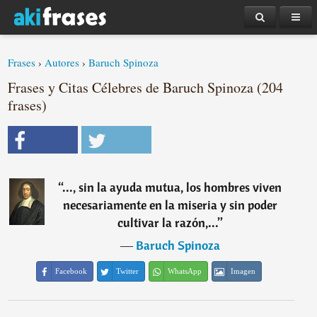
Frases
›
Autores
›
Baruch Spinoza
Frases y Citas Célebres de Baruch Spinoza (204
frases)
“
..., sin la ayuda mutua, los hombres viven
necesariamente en la miseria y sin poder
cultivar la razón,...
”
―
Baruch Spinoza
Facebook
Twitter
WhatsApp
Imagen