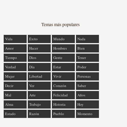
Temas más populares
Vida
Éxito
Mundo
Nada
Amor
Hacer
Hombres
Bien
Tiempo
Dios
Gente
Tener
Verdad
Día
Estar
Poder
Mujer
Libertad
Vivir
Personas
Decir
Ver
Corazón
Saber
Mal
Arte
Felicidad
Años
Alma
Trabajo
Historia
Hoy
Estado
Razón
Pueblo
Momento