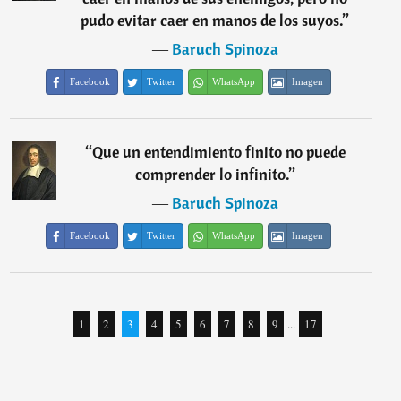
pudo evitar caer en manos de los suyos.
”
―
Baruch Spinoza
Facebook
Twitter
WhatsApp
Imagen
“
Que un entendimiento finito no puede
comprender lo infinito.
”
―
Baruch Spinoza
Facebook
Twitter
WhatsApp
Imagen
1
2
3
4
5
6
7
8
9
...
17