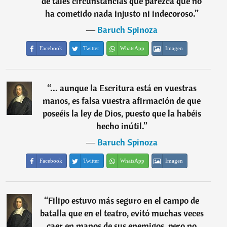
de tales circunstancias que parezca que no
ha cometido nada injusto ni indecoroso.
”
―
Baruch Spinoza
Facebook
Twitter
WhatsApp
Imagen
“
... aunque la Escritura está en vuestras
manos, es falsa vuestra afirmación de que
poseéis la ley de Dios, puesto que la habéis
hecho inútil.
”
―
Baruch Spinoza
Facebook
Twitter
WhatsApp
Imagen
“
Filipo estuvo más seguro en el campo de
batalla que en el teatro, evitó muchas veces
caer en manos de sus enemigos, pero no