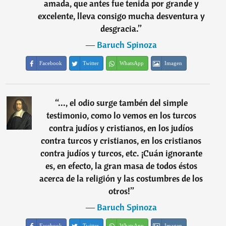
amada, que antes fue tenida por grande y
excelente, lleva consigo mucha desventura y
desgracia.
”
―
Baruch Spinoza
Facebook
Twitter
WhatsApp
Imagen
“
..., el odio surge tambén del simple
testimonio, como lo vemos en los turcos
contra judíos y cristianos, en los judíos
contra turcos y cristianos, en los cristianos
contra judíos y turcos, etc. ¡Cuán ignorante
es, en efecto, la gran masa de todos éstos
acerca de la religión y las costumbres de los
otros!
”
―
Baruch Spinoza
Facebook
Twitter
WhatsApp
Imagen