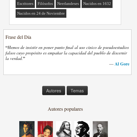
Escritores
Filósofos
Neerlandeses
Nacidos en 1632
Nacidos en 24 de Noviembre
Frase del Día
“
Hemos de insistir en poner punto final al uso cínico de pseudoestudios
falsos cuyo propósito es empañar la capacidad del pueblo de discernir
”
la verdad.
Al Gore
—
Autores
Temas
Autores populares