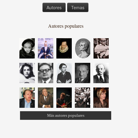
Autores
Temas
Autores populares
Más autores populares