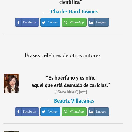
científica
”
―
Charles Hard Townes
Facebook
Twitter
WhatsApp
Imagen
Frases célebres de otros autores
“
Es huérfano y es niño
aquel que está desnudo de caricias.
”
[“Saxo blues”, Jazz]
―
Beatriz Villacañas
Facebook
Twitter
WhatsApp
Imagen