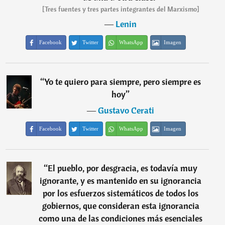
[Tres fuentes y tres partes integrantes del Marxismo]
―
Lenin
Facebook
Twitter
WhatsApp
Imagen
“
Yo te quiero para siempre, pero siempre es
hoy
”
―
Gustavo Cerati
Facebook
Twitter
WhatsApp
Imagen
“
El pueblo, por desgracia, es todavía muy
ignorante, y es mantenido en su ignorancia
por los esfuerzos sistemáticos de todos los
gobiernos, que consideran esta ignorancia
como una de las condiciones más esenciales