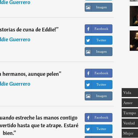
ddie Guerrero
Imagen
istorias de cuna de Eddie!
”
Facebook
ddie Guerrero
Twitter
Imagen
n hermanos, aunque pelen
”
Facebook
ddie Guerrero
Twitter
Vida
Imagen
Amor
Tiempo
cuando estreche las manos contigo
Facebook
Verdad
vertido hasta que te atrape. Estaré
Twitter
bien.
”
Mujer