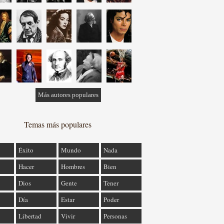
Más autores populares
Temas más populares
Éxito
Mundo
Nada
Hacer
Hombres
Bien
Dios
Gente
Tener
Día
Estar
Poder
Libertad
Vivir
Personas