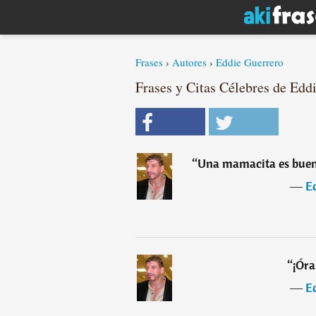
Frases
›
Autores
›
Eddie Guerrero
Frases y Citas Célebres de Eddi
“
Una mamacita es buena
―
E
“
¡Óra
―
E