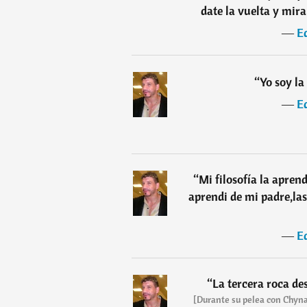
date la vuelta y mira
―
E
“
Yo soy la
―
E
“
Mi filosofía la apren
aprendi de mi padre,las
―
E
“
La tercera roca des
[Durante su pelea con Chyna