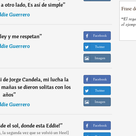
 a otro lado, Es así de simple
”
Frase d
ddie Guerrero
“
El rega
el ejemp
 ley y me respetan
”
Facebook
ddie Guerrero
Twitter
Imagen
di de Jorge Candela, mi lucha la
Facebook
 mañas se dieron solitas con los
Twitter
años
”
Imagen
ddie Guerrero
de el sol, donde esta Eddie!
”
Facebook
, la segunda vez que se volvió un Heel]