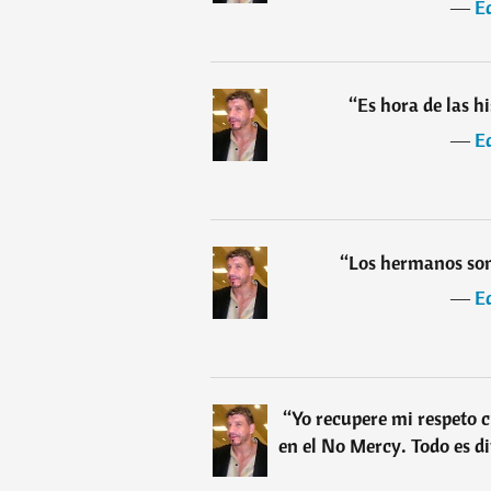
―
E
“
Es hora de las h
―
E
“
Los hermanos so
―
E
“
Yo recupere mi respeto 
en el No Mercy. Todo es di