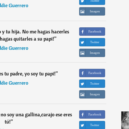
Twitter
ddie Guerrero
Imagen
o y tu hija. No me hagas hacerles
Facebook
agas quitarles a su papi!
”
Twitter
ddie Guerrero
Imagen
s tu padre, yo soy tu papi!
”
Facebook
ddie Guerrero
Twitter
Imagen
 no soy una gallina,carajo ese eres
Facebook
tú!
”
Twitter