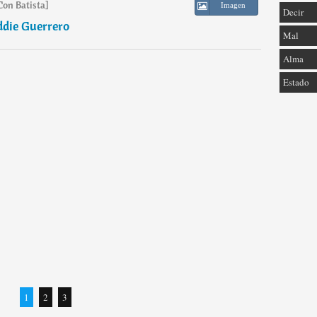
Con Batista]
Imagen
Decir
ddie Guerrero
Mal
Alma
Estado
1
2
3