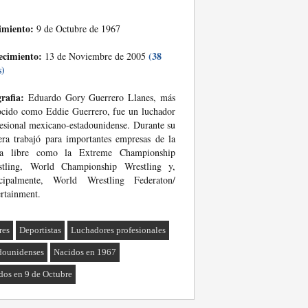
imiento:
9 de Octubre de 1967
ecimiento:
(38
13 de Noviembre de 2005
s)
rafia:
Eduardo Gory Guerrero Llanes, más
cido como Eddie Guerrero, fue un luchador
esional mexicano-estadounidense. Durante su
era trabajó para importantes empresas de la
ha libre como la Extreme Championship
stling, World Championship Wrestling y,
ncipalmente, World Wrestling Federaton/
rtainment.
res
Deportistas
Luchadores profesionales
dounidenses
Nacidos en 1967
dos en 9 de Octubre