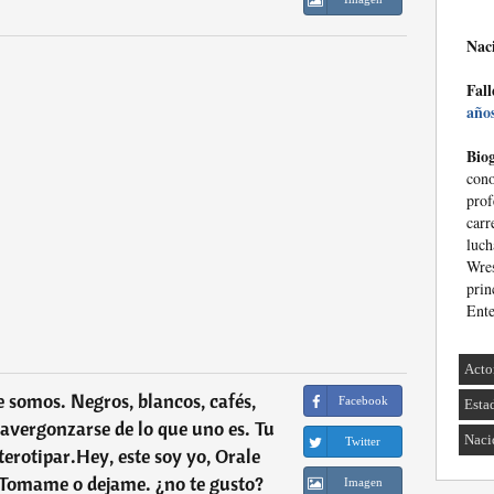
Nac
Fall
año
Biog
cono
prof
carr
luc
Wre
pri
Ente
Acto
 somos. Negros, blancos, cafés,
Facebook
Esta
 avergonzarse de lo que uno es. Tu
Naci
Twitter
terotipar.Hey, este soy yo, Orale
y.Tomame o dejame. ¿no te gusto?
Imagen