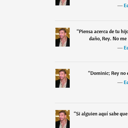
―
E
“
Piensa acerca de tu hij
daño, Rey. No me h
―
E
“
Dominic; Rey no e
―
E
“
Si alguien aquí sabe que