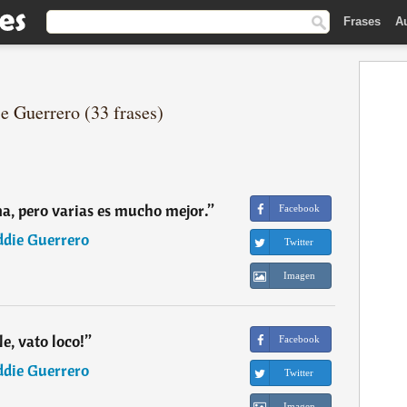
Frases
A
e Guerrero (33 frases)
, pero varias es mucho mejor.
”
Facebook
ddie Guerrero
Twitter
Imagen
le, vato loco!
”
Facebook
ddie Guerrero
Twitter
Imagen