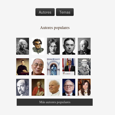
Autores
Temas
Autores populares
Más autores populares