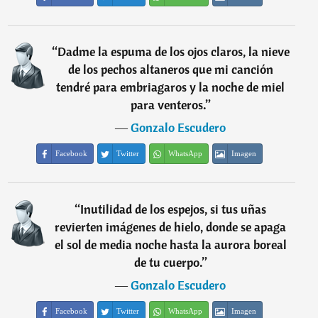
“
Dadme la espuma de los ojos claros, la nieve
de los pechos altaneros que mi canción
tendré para embriagaros y la noche de miel
para venteros.
”
―
Gonzalo Escudero
Facebook
Twitter
WhatsApp
Imagen
“
Inutilidad de los espejos, si tus uñas
revierten imágenes de hielo, donde se apaga
el sol de media noche hasta la aurora boreal
de tu cuerpo.
”
―
Gonzalo Escudero
Facebook
Twitter
WhatsApp
Imagen