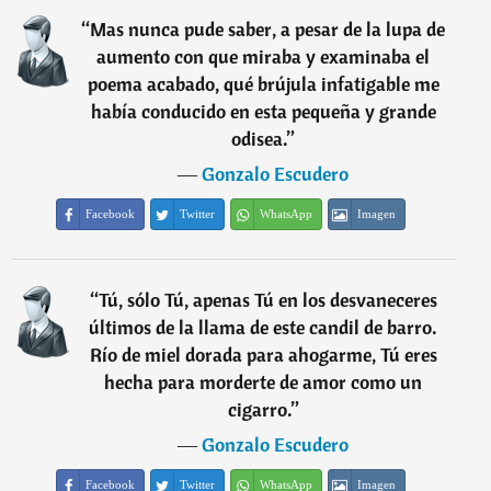
“
Mas nunca pude saber, a pesar de la lupa de
aumento con que miraba y examinaba el
poema acabado, qué brújula infatigable me
había conducido en esta pequeña y grande
odisea.
”
―
Gonzalo Escudero
Facebook
Twitter
WhatsApp
Imagen
“
Tú, sólo Tú, apenas Tú en los desvaneceres
últimos de la llama de este candil de barro.
Río de miel dorada para ahogarme, Tú eres
hecha para morderte de amor como un
cigarro.
”
―
Gonzalo Escudero
Facebook
Twitter
WhatsApp
Imagen