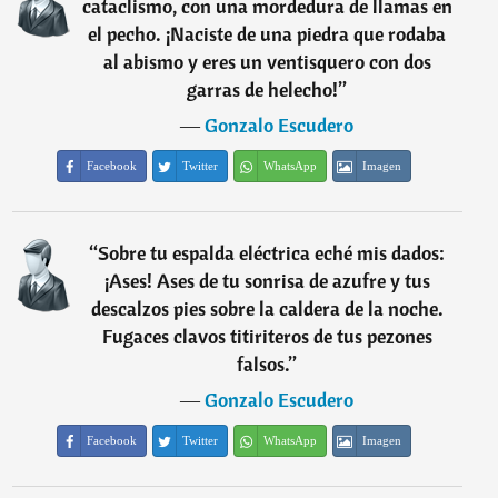
cataclismo, con una mordedura de llamas en
el pecho. ¡Naciste de una piedra que rodaba
al abismo y eres un ventisquero con dos
garras de helecho!
”
―
Gonzalo Escudero
Facebook
Twitter
WhatsApp
Imagen
“
Sobre tu espalda eléctrica eché mis dados:
¡Ases! Ases de tu sonrisa de azufre y tus
descalzos pies sobre la caldera de la noche.
Fugaces clavos titiriteros de tus pezones
falsos.
”
―
Gonzalo Escudero
Facebook
Twitter
WhatsApp
Imagen