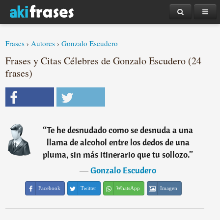
Frases
›
Autores
›
Gonzalo Escudero
Frases y Citas Célebres de Gonzalo Escudero (24
frases)
“
Te he desnudado como se desnuda a una
llama de alcohol entre los dedos de una
pluma, sin más itinerario que tu sollozo.
”
―
Gonzalo Escudero
Facebook
Twitter
WhatsApp
Imagen