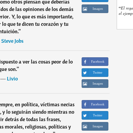
como otros piensan que deberías
“
El rega
uidos de las opiniones de los demás
Imagen
el ejemp
erior. Y, lo que es más importante,
r lo que te dicen tu corazón y tu
ntuición.
”
―
Steve Jobs
spuesto a ver las cosas peor de lo
Facebook
que son.
”
Twitter
―
Livio
Imagen
mpre, en política, víctimas necias
Facebook
, y lo seguirán siendo mientras no
Twitter
r detrás de todas las frases,
 morales, religiosas, políticas y
Imagen