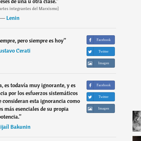
reses de una u otra clase.
”
partes integrantes del Marxismo]
―
Lenin
siempre, pero siempre es hoy
”
Facebook
ustavo Cerati
Twitter
Imagen
a, es todavía muy ignorante, y es
Facebook
ia por los esfuerzos sistemáticos
Twitter
ue consideran esta ignorancia como
s más esenciales de su propia
Imagen
potencia.
”
ijaíl Bakunin