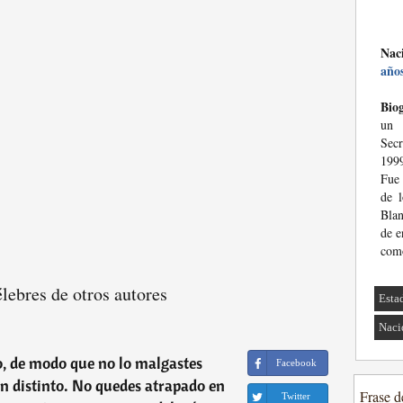
Nac
año
Biog
un 
Secr
1999
Fue 
de l
Blan
de e
com
élebres de otros autores
Esta
Naci
o, de modo que no lo malgastes
Facebook
en distinto. No quedes atrapado en
Frase d
Twitter