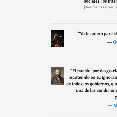
sociales, los inte
[Tres fuentes y tres 
“
Yo te quiero para 
―
G
“
El pueblo, por desgraci
mantenido en su ignoranc
de todos los gobiernos, q
una de las condicione
―
M