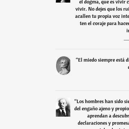
el dogma, que es vivir 
vivir. No dejes que los r
acallen tu propia voz int
ten el coraje para hace
i
“
El miedo siempre está di
“
Los hombres han sido sie
del engaño ajeno y propio
aprendan a descubri
declaraciones y promesas