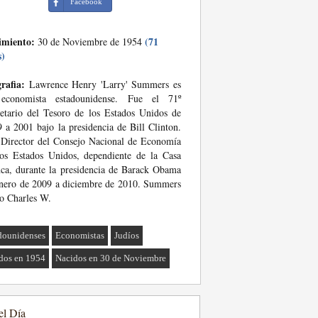
Facebook
imiento:
(71
30 de Noviembre de 1954
s)
rafia:
Lawrence Henry 'Larry' Summers es
economista estadounidense. Fue el 71º
etario del Tesoro de los Estados Unidos de
 a 2001 bajo la presidencia de Bill Clinton.
Director del Consejo Nacional de Economía
os Estados Unidos, dependiente de la Casa
ca, durante la presidencia de Barack Obama
nero de 2009 a diciembre de 2010. Summers
o Charles W.
dounidenses
Economistas
Judíos
dos en 1954
Nacidos en 30 de Noviembre
el Día