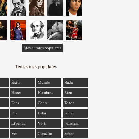
Más autores populares
Temas más populares
Éxito
Mundo
Nada
Hacer
Hombres
Bien
Dios
Gente
Tener
Día
Estar
Poder
Libertad
Vivir
Personas
Ver
Corazón
Saber