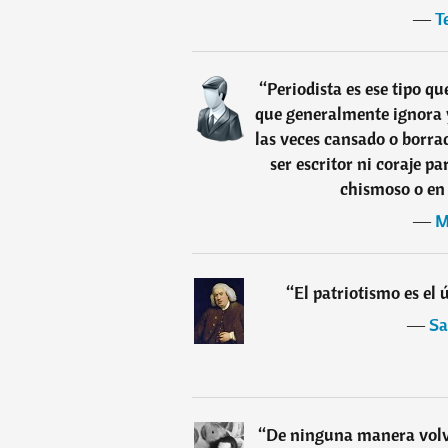
―
T
“
Periodista es ese tipo qu
que generalmente ignora y
las veces cansado o borra
ser escritor ni coraje pa
chismoso o en 
―
M
“
El patriotismo es el 
―
Sa
“
De ninguna manera volve