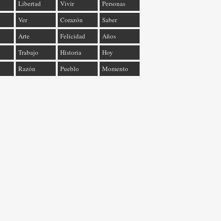
Libertad
Vivir
Personas
Ver
Corazón
Saber
Arte
Felicidad
Años
Trabajo
Historia
Hoy
Razón
Pueblo
Momento