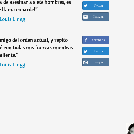
a de asesinar a siete hombres, es
Twitter
 llama cobarde!
”
Imagen
Louis Lingg
migo del orden actual, y repito
Facebook
é con todas mis fuerzas mientras
Twitter
aliente.
”
Imagen
Louis Lingg