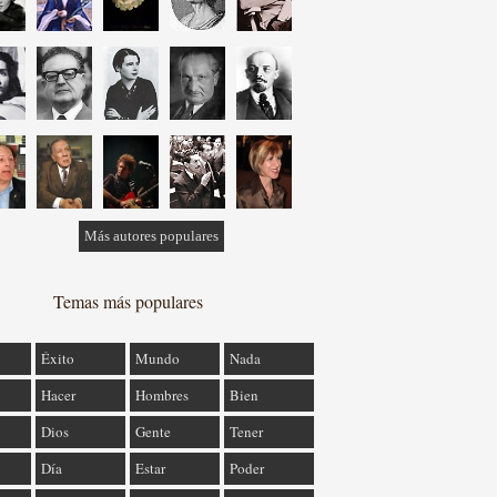
Más autores populares
Temas más populares
Éxito
Mundo
Nada
Hacer
Hombres
Bien
Dios
Gente
Tener
Día
Estar
Poder