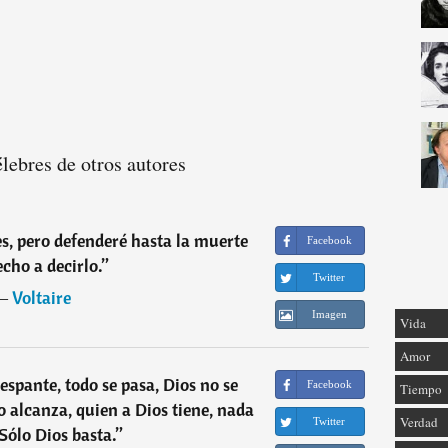
élebres de otros autores
s, pero defenderé hasta la muerte
Facebook
echo a decirlo.
”
Twitter
―
Voltaire
Imagen
Vida
Amor
espante, todo se pasa, Dios no se
Facebook
Tiempo
o alcanza, quien a Dios tiene, nada
Verdad
Twitter
 Sólo Dios basta.
”