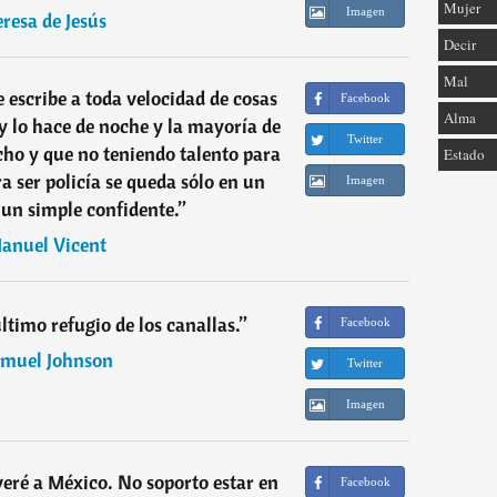
Mujer
Imagen
eresa de Jesús
Decir
Mal
e escribe a toda velocidad de cosas
Facebook
Alma
 lo hace de noche y la mayoría de
Twitter
cho y que no teniendo talento para
Estado
ra ser policía se queda sólo en un
Imagen
un simple confidente.
”
anuel Vicent
último refugio de los canallas.
”
Facebook
muel Johnson
Twitter
Imagen
ré a México. No soporto estar en
Facebook