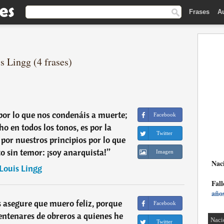
Frases
A
s Lingg (4 frases)
por lo que nos condenáis a muerte;
Facebook
ho en todos los tonos, es por la
Twitter
 por nuestros principios por lo que
to sin temor: ¡soy anarquista!
”
Imagen
Nac
Louis Lingg
Fall
año
 asegure que muero feliz, porque
Facebook
centenares de obreros a quienes he
Naci
Twitter