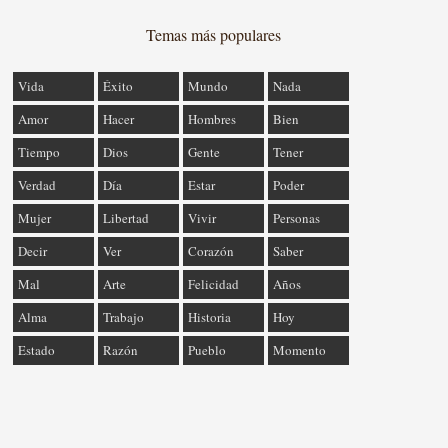
Temas más populares
Vida
Éxito
Mundo
Nada
Amor
Hacer
Hombres
Bien
Tiempo
Dios
Gente
Tener
Verdad
Día
Estar
Poder
Mujer
Libertad
Vivir
Personas
Decir
Ver
Corazón
Saber
Mal
Arte
Felicidad
Años
Alma
Trabajo
Historia
Hoy
Estado
Razón
Pueblo
Momento