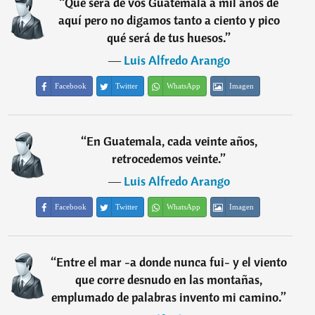
“
Qué será de vos Guatemala a mil años de
aquí pero no digamos tanto a ciento y pico
qué será de tus huesos.
”
―
Luis Alfredo Arango
Facebook
Twitter
WhatsApp
Imagen
“
En Guatemala, cada veinte años,
retrocedemos veinte.
”
―
Luis Alfredo Arango
Facebook
Twitter
WhatsApp
Imagen
“
Entre el mar -a donde nunca fui- y el viento
que corre desnudo en las montañas,
emplumado de palabras invento mi camino.
”