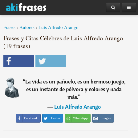
Frases
›
Autores
›
Luis Alfredo Arango
Frases y Citas Célebres de Luis Alfredo Arango
(19 frases)
“
La vida es un pañuelo, es un hermoso juego,
es un instante de pólvora y colores y nada
más.
”
―
Luis Alfredo Arango
Facebook
Twitter
WhatsApp
Imagen