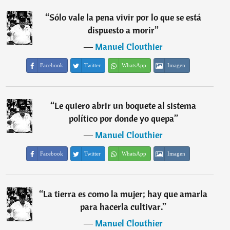
“
Sólo vale la pena vivir por lo que se está
dispuesto a morir
”
―
Manuel Clouthier
Facebook
Twitter
WhatsApp
Imagen
“
Le quiero abrir un boquete al sistema
político por donde yo quepa
”
―
Manuel Clouthier
Facebook
Twitter
WhatsApp
Imagen
“
La tierra es como la mujer; hay que amarla
para hacerla cultivar.
”
―
Manuel Clouthier