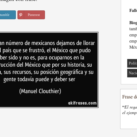
Fall
tumblr
Pinterest
Biog
tamb
empr
emp
Méxi
Polí
Naci
Frase d
“
El rega
el ejemp