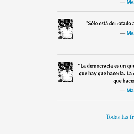
―
Man
“
Sólo está derrotado 
―
Man
“
La democracia es un que
que hay que hacerla. La
que hacer
―
Man
Todas las f