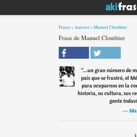
Frases
›
Autores
›
Manuel Clouthier
Frase de Manuel Clouthier
“
...un gran número de me
país que se frustró, el M
para ocuparnos en la co
historia, su cultura, sus r
gente todaví
―
Man
I