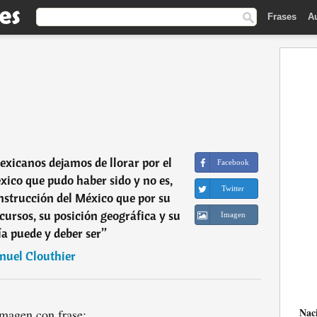
Frases
A
xicanos dejamos de llorar por el
Facebook
éxico que pudo haber sido y no es,
Twitter
nstrucción del México que por su
ecursos, su posición geográfica y su
Imagen
a puede y deber ser
”
uel Clouthier
Nac
magen con frase: