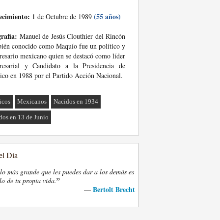
ecimiento:
(55 años)
1 de Octubre de 1989
rafia:
Manuel de Jesús Clouthier del Rincón
ién conocido como Maquío fue un político y
esario mexicano quien se destacó como líder
resarial y Candidato a la Presidencia de
co en 1988 por el Partido Acción Nacional.
ticos
Mexicanos
Nacidos en 1934
dos en 13 de Junio
el Día
lo más grande que les puedes dar a los demás es
”
lo de tu propia vida.
Bertolt Brecht
—