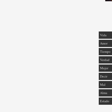
Vida
Amor
Tiempo
Verdad
Mujer
Decir
Mal
Alma
Estado