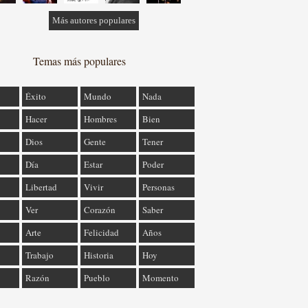
Más autores populares
Temas más populares
Éxito
Mundo
Nada
Hacer
Hombres
Bien
Dios
Gente
Tener
Día
Estar
Poder
Libertad
Vivir
Personas
Ver
Corazón
Saber
Arte
Felicidad
Años
Trabajo
Historia
Hoy
Razón
Pueblo
Momento