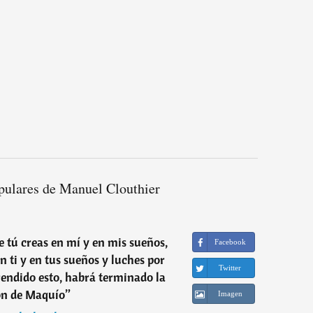
pulares de Manuel Clouthier
e tú creas en mí y en mis sueños,
Facebook
n ti y en tus sueños y luches por
Twitter
endido esto, habrá terminado la
ón de Maquío
”
Imagen