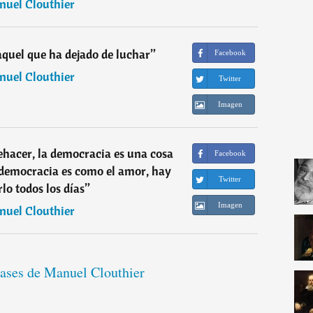
uel Clouthier
aquel que ha dejado de luchar
”
Facebook
uel Clouthier
Twitter
Imagen
hacer, la democracia es una cosa
Facebook
 democracia es como el amor, hay
Twitter
lo todos los días
”
Imagen
uel Clouthier
rases de Manuel Clouthier