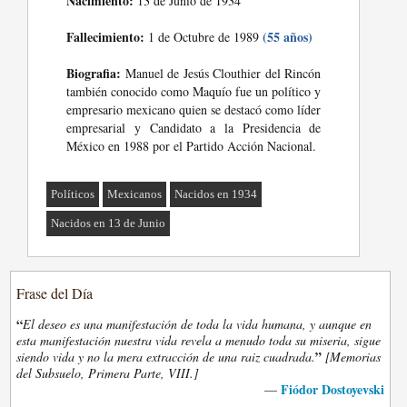
Nacimiento:
13 de Junio de 1934
Fallecimiento:
(55 años)
1 de Octubre de 1989
Biografia:
Manuel de Jesús Clouthier del Rincón
también conocido como Maquío fue un político y
empresario mexicano quien se destacó como líder
empresarial y Candidato a la Presidencia de
México en 1988 por el Partido Acción Nacional.
Políticos
Mexicanos
Nacidos en 1934
Nacidos en 13 de Junio
Frase del Día
“
El deseo es una manifestación de toda la vida humana, y aunque en
esta manifestación nuestra vida revela a menudo toda su miseria, sigue
”
siendo vida y no la mera extracción de una raiz cuadrada.
[Memorias
del Subsuelo, Primera Parte, VIII.]
Fiódor Dostoyevski
—