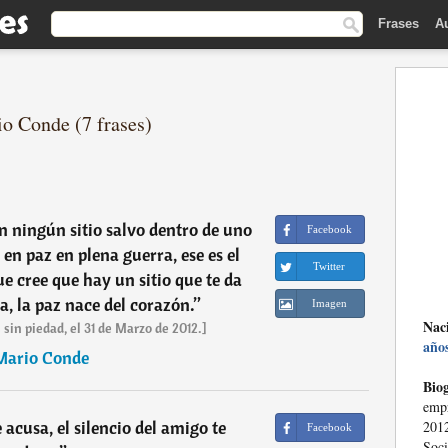
Frases
A
io Conde (7 frases)
n ningún sitio salvo dentro de uno
Facebook
n paz en plena guerra, ese es el
Twitter
ue cree que hay un sitio que te da
a, la paz nace del corazón.
”
Imagen
Nac
 sin piedad, el 31 de Marzo de 2012.]
año
Mario Conde
Biog
empr
 acusa, el silencio del amigo te
201
Facebook
Soci