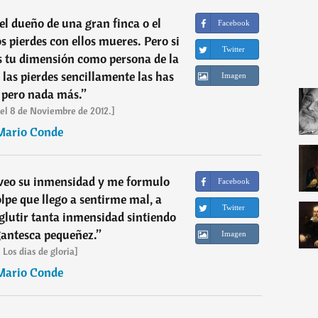
 el dueño de una gran finca o el
Facebook
os pierdes con ellos mueres. Pero si
Twitter
s tu dimensión como persona de la
i las pierdes sencillamente las has
Imagen
 pero nada más.
”
 el 8 de Noviembre de 2012.]
Mario Conde
veo su inmensidad y me formulo
Facebook
lpe que llego a sentirme mal, a
Twitter
lutir tanta inmensidad sintiendo
gantesca pequeñez.
”
Imagen
 Los dias de gloria]
Mario Conde