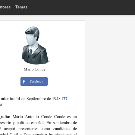
utores
Temas
Mario Conde
Facebook
imiento:
(77
14 de Septiembre de 1948
s)
rafia:
Mario Antonio Conde Conde es un
esario y político español. En septiembre de
2 aceptó presentarse como candidato de
edad Civil y Democracia a las elecciones al