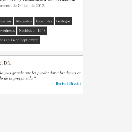
amento de Galicia de 2012.
esarios
Abogados
Españoles
Gallegos
evedreses
Nacidos en 1948
dos en 14 de Septiembre
el Día
lo más grande que les puedes dar a los demás es
”
lo de tu propia vida.
Bertolt Brecht
—