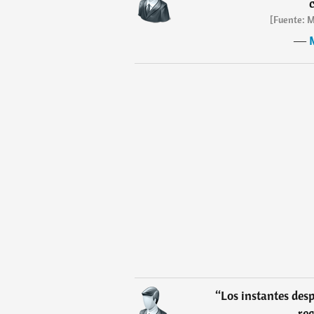
[Fuente: M
―
“
Los instantes des
rec