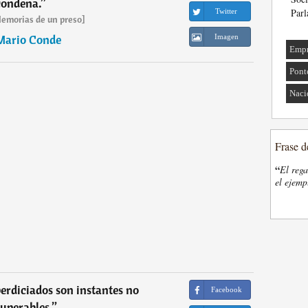
condena.
”
Parl
Twitter
emorias de un preso]
Mario Conde
Imagen
Empr
Pont
Naci
Frase d
“
El rega
el ejemp
perdiciados son instantes no
Facebook
uperables.
”