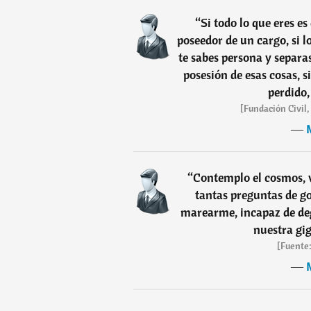
“
Si todo lo que eres es
poseedor de un cargo, si l
te sabes persona y separa
posesión de esas cosas, s
perdido,
[Fundación Civil,
―
“
Contemplo el cosmos, 
tantas preguntas de go
marearme, incapaz de deg
nuestra gi
[Fuente:
―