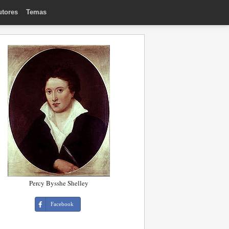
utores
Temas
Percy Bysshe Shelley
Facebook