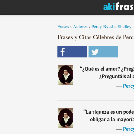
Frases
›
Autores
›
Percy Bysshe Shelley
Frases y Citas Célebres de Perc
“
¿Qué es el amor? ¿Pregu
¿Preguntáis al 
―
Perc
“
La riqueza es un pode
obligar a la mayorí
―
Perc