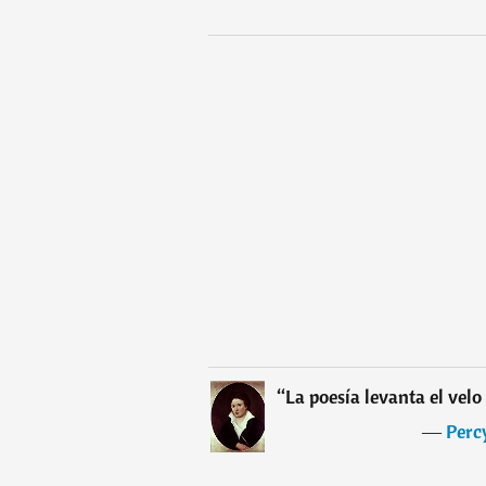
“
La poesía levanta el velo
―
Perc