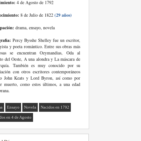
imiento:
4 de Agosto de 1792
ecimiento:
(29 años)
8 de Julio de 1822
pación:
drama, ensayo, novela
rafia:
Percy Bysshe Shelley fue un escritor,
yista y poeta romántico. Entre sus obras más
osas se encuentran Ozymandias, Oda al
to del Oeste, A una alondra y La máscara de
rquía. También es muy conocido por su
iación con otros escritores contemporáneos
o John Keats y Lord Byron, así como por
er muerto, como estos últimos, a una edad
rana.
ma
Ensayo
Novela
Nacidos en 1792
dos en 4 de Agosto