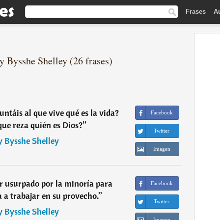
Frases
A
y Bysshe Shelley (26 frases)
ntáis al que vive qué es la vida?
Facebook
que reza quién es Dios?
”
Twitter
y Bysshe Shelley
Imagen
r usurpado por la minoría para
Facebook
a a trabajar en su provecho.
”
Twitter
y Bysshe Shelley
Imagen