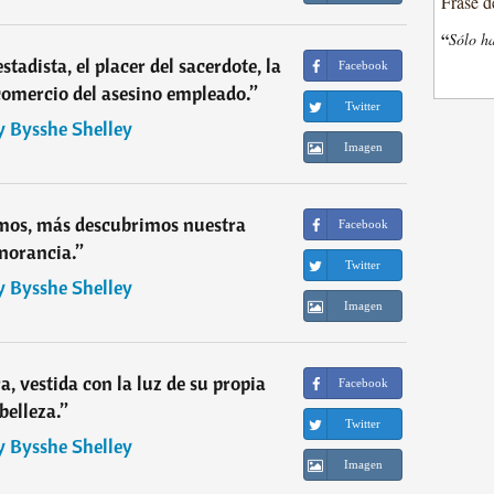
Frase d
“
Sólo ha
stadista, el placer del sacerdote, la
Facebook
comercio del asesino empleado.
”
Twitter
y Bysshe Shelley
Imagen
mos, más descubrimos nuestra
Facebook
norancia.
”
Twitter
y Bysshe Shelley
Imagen
, vestida con la luz de su propia
Facebook
belleza.
”
Twitter
y Bysshe Shelley
Imagen