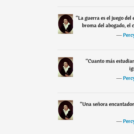
“
La guerra es el juego del e
broma del abogado, el 
―
Perc
“
Cuanto más estudia
ig
―
Perc
“
Una señora encantadora
―
Perc