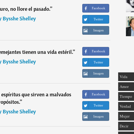
uro, no llore el pasado.
”
Facebook
y Bysshe Shelley
Twitter
Imagen
mejantes tienen una vida estéril.
”
Facebook
y Bysshe Shelley
Twitter
Imagen
Vida
Amor
s espíritus que sirven a malvados
Facebook
Tiempo
ropósitos.
”
Twitter
Verdad
y Bysshe Shelley
Mujer
Imagen
Decir