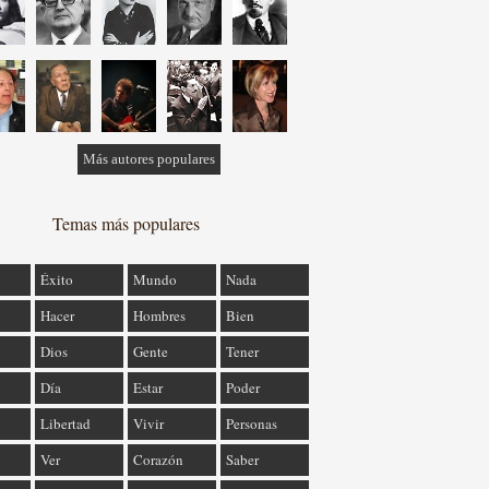
Más autores populares
Temas más populares
Éxito
Mundo
Nada
Hacer
Hombres
Bien
Dios
Gente
Tener
Día
Estar
Poder
Libertad
Vivir
Personas
Ver
Corazón
Saber