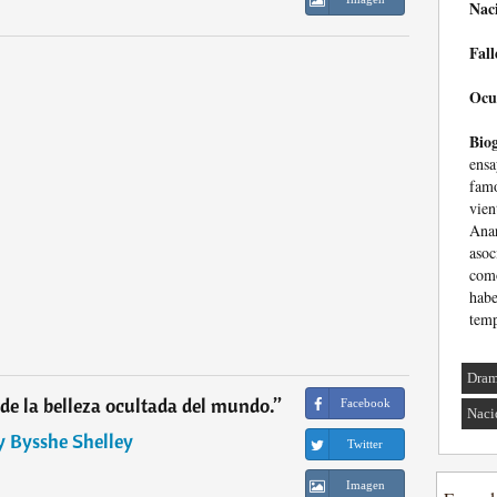
Nac
Fall
Ocu
Biog
ensa
fam
vien
Ana
asoc
com
hab
temp
Dra
 de la belleza ocultada del mundo.
”
Facebook
Naci
y Bysshe Shelley
Twitter
Imagen