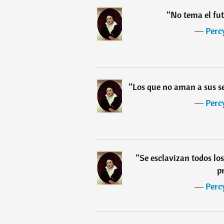
“
No tema el fut
―
Perc
“
Los que no aman a sus se
―
Perc
“
Se esclavizan todos lo
p
―
Perc