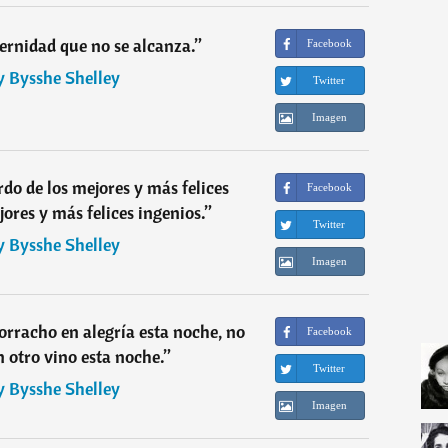
ernidad que no se alcanza.
”
Facebook
y Bysshe Shelley
Twitter
Imagen
rdo de los mejores y más felices
Facebook
res y más felices ingenios.
”
Twitter
y Bysshe Shelley
Imagen
rracho en alegría esta noche, no
Facebook
 otro vino esta noche.
”
Twitter
y Bysshe Shelley
Imagen