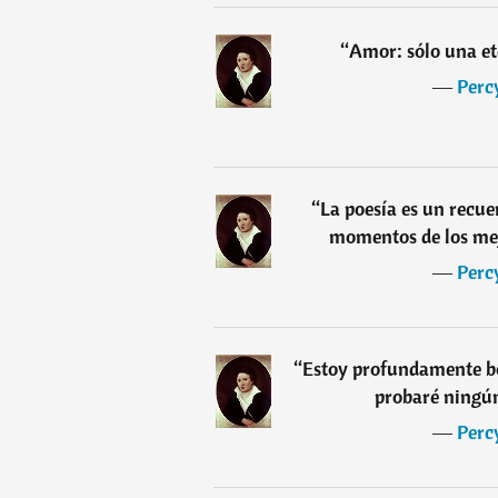
“
Amor: sólo una et
―
Perc
“
La poesía es un recue
momentos de los mejo
―
Perc
“
Estoy profundamente bo
probaré ningún
―
Perc