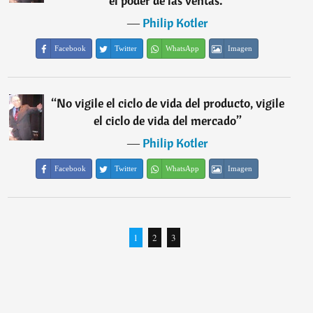
el poder de las ventas.
”
―
Philip Kotler
Facebook
Twitter
WhatsApp
Imagen
“
No vigile el ciclo de vida del producto, vigile
el ciclo de vida del mercado
”
―
Philip Kotler
Facebook
Twitter
WhatsApp
Imagen
1
2
3