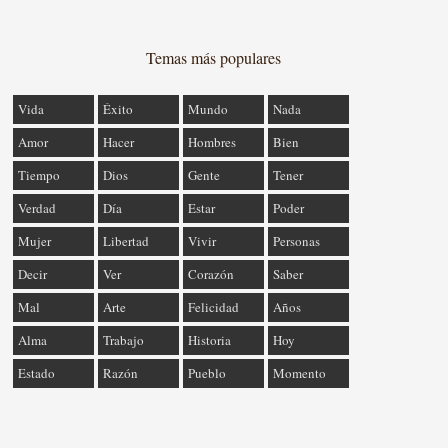
Temas más populares
Vida
Éxito
Mundo
Nada
Amor
Hacer
Hombres
Bien
Tiempo
Dios
Gente
Tener
Verdad
Día
Estar
Poder
Mujer
Libertad
Vivir
Personas
Decir
Ver
Corazón
Saber
Mal
Arte
Felicidad
Años
Alma
Trabajo
Historia
Hoy
Estado
Razón
Pueblo
Momento