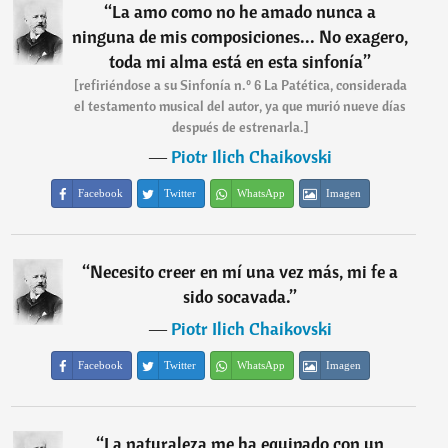
“
La amo como no he amado nunca a
ninguna de mis composiciones... No exagero,
toda mi alma está en esta sinfonía
”
[refiriéndose a su Sinfonía n.º 6 La Patética, considerada
el testamento musical del autor, ya que murió nueve días
después de estrenarla.]
―
Piotr Ilich Chaikovski
Facebook
Twitter
WhatsApp
Imagen
“
Necesito creer en mí una vez más, mi fe a
sido socavada.
”
―
Piotr Ilich Chaikovski
Facebook
Twitter
WhatsApp
Imagen
“
La naturaleza me ha equipado con un