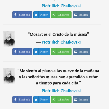
―
Piotr Ilich Chaikovski
Facebook
Twitter
WhatsApp
Imagen
“
Mozart es el Cristo de la música
”
―
Piotr Ilich Chaikovski
Facebook
Twitter
WhatsApp
Imagen
“
Me siento al piano a las nueve de la mañana
y las señoritas musas han aprendido a estar
a tiempo para cada cita.
”
―
Piotr Ilich Chaikovski
Facebook
Twitter
WhatsApp
Imagen