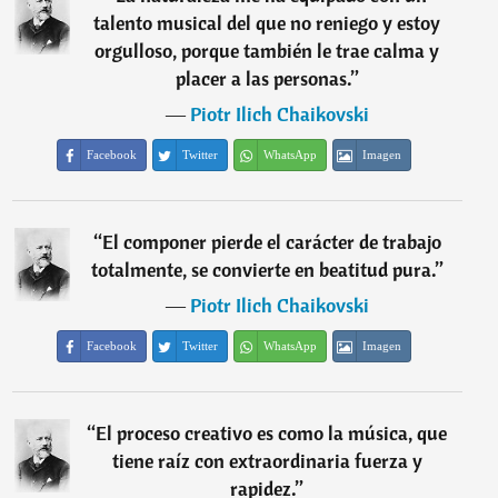
talento musical del que no reniego y estoy
orgulloso, porque también le trae calma y
placer a las personas.
”
―
Piotr Ilich Chaikovski
Facebook
Twitter
WhatsApp
Imagen
“
El componer pierde el carácter de trabajo
totalmente, se convierte en beatitud pura.
”
―
Piotr Ilich Chaikovski
Facebook
Twitter
WhatsApp
Imagen
“
El proceso creativo es como la música, que
tiene raíz con extraordinaria fuerza y
rapidez.
”