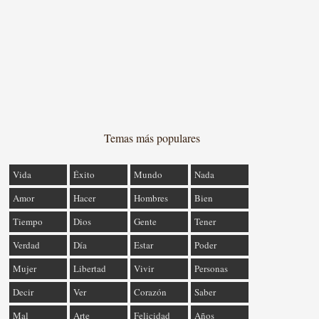
Temas más populares
Vida
Éxito
Mundo
Nada
Amor
Hacer
Hombres
Bien
Tiempo
Dios
Gente
Tener
Verdad
Día
Estar
Poder
Mujer
Libertad
Vivir
Personas
Decir
Ver
Corazón
Saber
Mal
Arte
Felicidad
Años