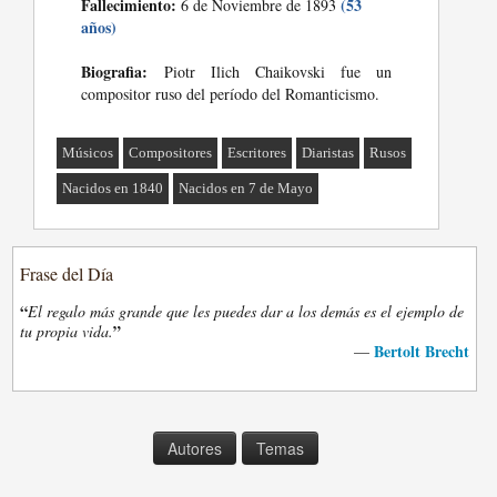
Fallecimiento:
(53
6 de Noviembre de 1893
años)
Biografia:
Piotr Ilich Chaikovski fue un
compositor ruso del período del Romanticismo.
Músicos
Compositores
Escritores
Diaristas
Rusos
Nacidos en 1840
Nacidos en 7 de Mayo
Frase del Día
“
El regalo más grande que les puedes dar a los demás es el ejemplo de
”
tu propia vida.
Bertolt Brecht
—
Autores
Temas