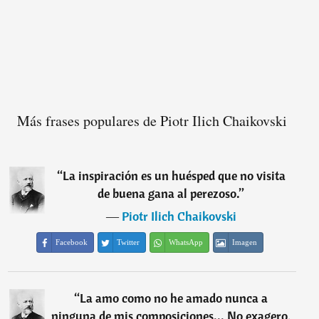
Más frases populares de Piotr Ilich Chaikovski
“
La inspiración es un huésped que no visita
de buena gana al perezoso.
”
―
Piotr Ilich Chaikovski
Facebook
Twitter
WhatsApp
Imagen
“
La amo como no he amado nunca a
ninguna de mis composiciones... No exagero,