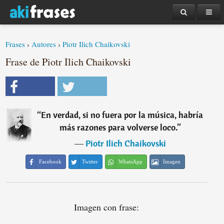
Frases
›
Autores
›
Piotr Ilich Chaikovski
Frase de Piotr Ilich Chaikovski
“
En verdad, si no fuera por la música, habría
más razones para volverse loco.
”
―
Piotr Ilich Chaikovski
Facebook
Twitter
WhatsApp
Imagen
Imagen con frase: