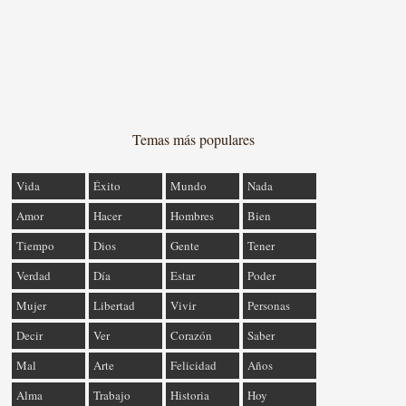
Temas más populares
Vida
Éxito
Mundo
Nada
Amor
Hacer
Hombres
Bien
Tiempo
Dios
Gente
Tener
Verdad
Día
Estar
Poder
Mujer
Libertad
Vivir
Personas
Decir
Ver
Corazón
Saber
Mal
Arte
Felicidad
Años
Alma
Trabajo
Historia
Hoy