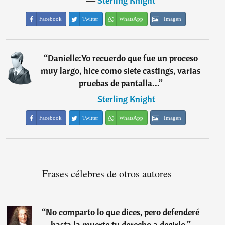
―
Sterling Knight
Facebook
Twitter
WhatsApp
Imagen
“
Danielle:Yo recuerdo que fue un proceso
muy largo, hice como siete castings, varias
pruebas de pantalla...
”
―
Sterling Knight
Facebook
Twitter
WhatsApp
Imagen
Frases célebres de otros autores
“
No comparto lo que dices, pero defenderé
hasta la muerte tu derecho a decirlo.
”