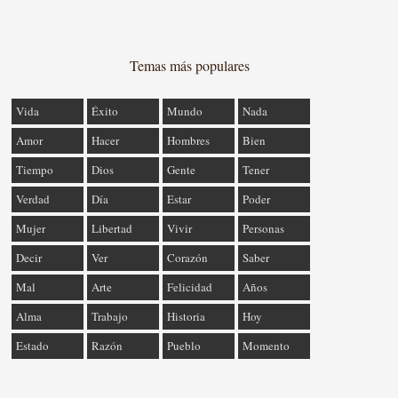
Temas más populares
Vida
Éxito
Mundo
Nada
Amor
Hacer
Hombres
Bien
Tiempo
Dios
Gente
Tener
Verdad
Día
Estar
Poder
Mujer
Libertad
Vivir
Personas
Decir
Ver
Corazón
Saber
Mal
Arte
Felicidad
Años
Alma
Trabajo
Historia
Hoy
Estado
Razón
Pueblo
Momento