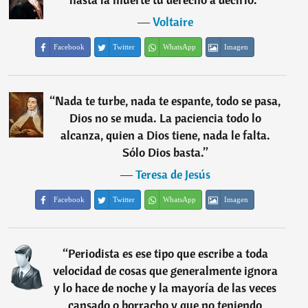
―
Voltaire
Facebook
Twitter
WhatsApp
Imagen
“
Nada te turbe, nada te espante, todo se pasa,
Dios no se muda. La paciencia todo lo
alcanza, quien a Dios tiene, nada le falta.
Sólo Dios basta.
”
―
Teresa de Jesús
Facebook
Twitter
WhatsApp
Imagen
“
Periodista es ese tipo que escribe a toda
velocidad de cosas que generalmente ignora
y lo hace de noche y la mayoría de las veces
cansado o borracho y que no teniendo