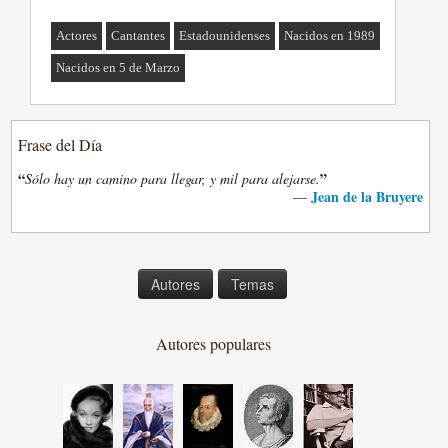
Actores
Cantantes
Estadounidenses
Nacidos en 1989
Nacidos en 5 de Marzo
Frase del Día
“
”
Sólo hay un camino para llegar, y mil para alejarse.
Jean de la Bruyere
—
Autores
Temas
Autores populares