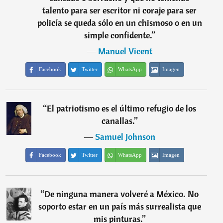
talento para ser escritor ni coraje para ser
policía se queda sólo en un chismoso o en un
simple confidente.
”
―
Manuel Vicent
Facebook
Twitter
WhatsApp
Imagen
“
El patriotismo es el último refugio de los
canallas.
”
―
Samuel Johnson
Facebook
Twitter
WhatsApp
Imagen
“
De ninguna manera volveré a México. No
soporto estar en un país más surrealista que
mis pinturas.
”