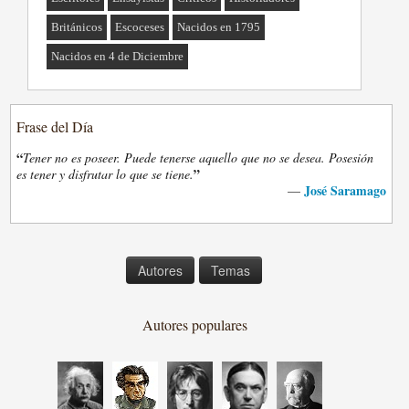
Británicos
Escoceses
Nacidos en 1795
Nacidos en 4 de Diciembre
Frase del Día
“
Tener no es poseer. Puede tenerse aquello que no se desea. Posesión
”
es tener y disfrutar lo que se tiene.
José Saramago
—
Autores
Temas
Autores populares