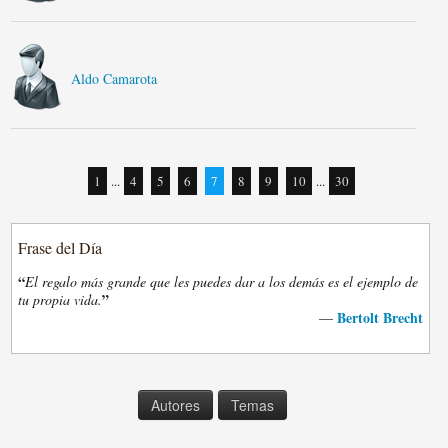
Aldo Camarota
1
...
4
5
6
7
8
9
10
...
30
Frase del Día
“
El regalo más grande que les puedes dar a los demás es el ejemplo de
”
tu propia vida.
Bertolt Brecht
—
Autores
Temas