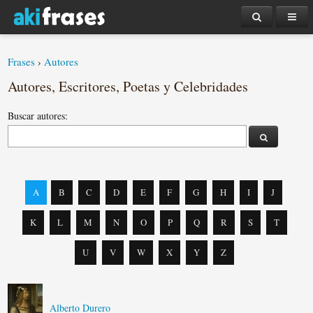
Frases
›
Autores
Autores, Escritores, Poetas y Celebridades
Buscar autores:
A
B
C
D
E
F
G
H
I
J
K
L
M
N
O
P
Q
R
S
T
U
V
W
X
Y
Z
Alberto Durero