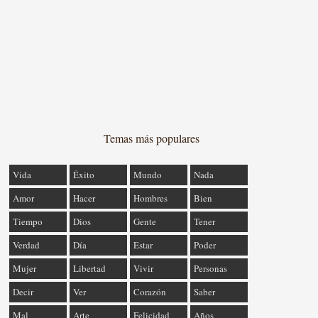
Temas más populares
Vida
Éxito
Mundo
Nada
Amor
Hacer
Hombres
Bien
Tiempo
Dios
Gente
Tener
Verdad
Día
Estar
Poder
Mujer
Libertad
Vivir
Personas
Decir
Ver
Corazón
Saber
Mal
Arte
Felicidad
Años