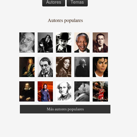
Autores
Temas
Autores populares
Más autores populares