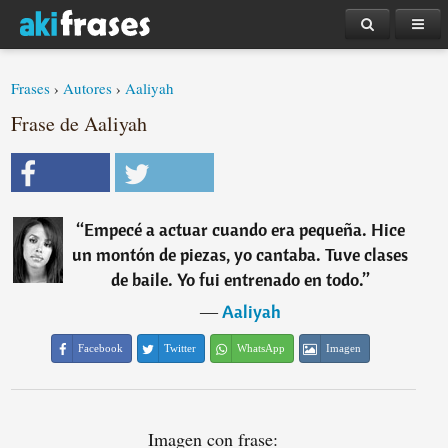
Frases
›
Autores
›
Aaliyah
Frase de Aaliyah
“
Empecé a actuar cuando era pequeña. Hice
un montón de piezas, yo cantaba. Tuve clases
de baile. Yo fui entrenado en todo.
”
―
Aaliyah
Facebook
Twitter
WhatsApp
Imagen
Imagen con frase: