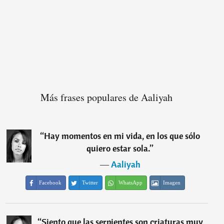
Más frases populares de Aaliyah
“
Hay momentos en mi vida, en los que sólo
quiero estar sola.
”
―
Aaliyah
Facebook
Twitter
WhatsApp
Imagen
“
Siento que las serpientes son criaturas muy