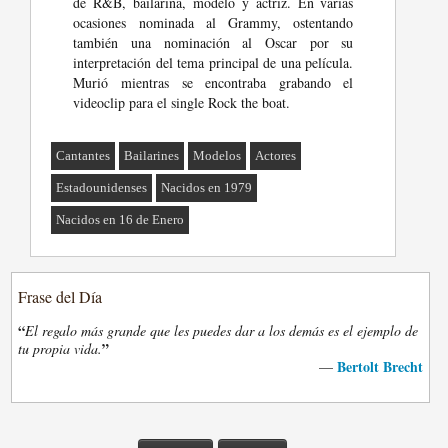
de R&B, bailarina, modelo y actriz. En varias
ocasiones nominada al Grammy, ostentando
también una nominación al Oscar por su
interpretación del tema principal de una película.
Murió mientras se encontraba grabando el
videoclip para el single Rock the boat.
Cantantes
Bailarines
Modelos
Actores
Estadounidenses
Nacidos en 1979
Nacidos en 16 de Enero
Frase del Día
“
El regalo más grande que les puedes dar a los demás es el ejemplo de
”
tu propia vida.
Bertolt Brecht
—