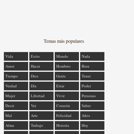
Temas más populares
Vida
Éxito
Mundo
Nada
Amor
Hacer
Hombres
Bien
Tiempo
Dios
Gente
Tener
Verdad
Día
Estar
Poder
Mujer
Libertad
Vivir
Personas
Decir
Ver
Corazón
Saber
Mal
Arte
Felicidad
Años
Alma
Trabajo
Historia
Hoy