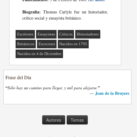
Biografia:
Thomas Carlyle fue un historiador,
crítico social y ensayista británico.
Escritores
Ensayistas
Críticos
Historiadores
Británicos
Escoceses
Nacidos en 1795
Nacidos en 4 de Diciembre
Frase del Día
“
”
Sólo hay un camino para llegar, y mil para alejarse.
Jean de la Bruyere
—
Autores
Temas