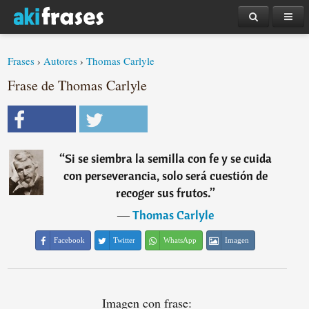
Frases
›
Autores
›
Thomas Carlyle
Frase de Thomas Carlyle
“
Si se siembra la semilla con fe y se cuida
con perseverancia, solo será cuestión de
recoger sus frutos.
”
―
Thomas Carlyle
Facebook
Twitter
WhatsApp
Imagen
Imagen con frase: