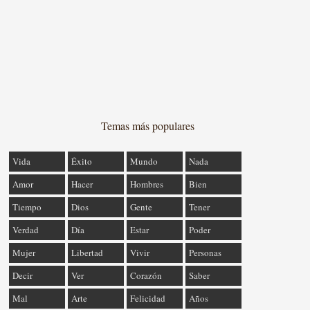
Temas más populares
Vida
Éxito
Mundo
Nada
Amor
Hacer
Hombres
Bien
Tiempo
Dios
Gente
Tener
Verdad
Día
Estar
Poder
Mujer
Libertad
Vivir
Personas
Decir
Ver
Corazón
Saber
Mal
Arte
Felicidad
Años