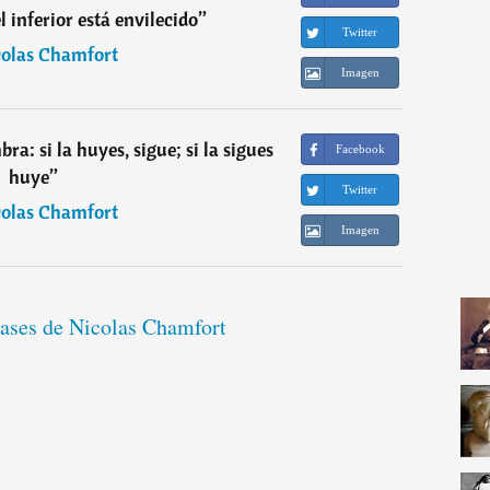
el inferior está envilecido
”
Twitter
olas Chamfort
Imagen
a: si la huyes, sigue; si la sigues
Facebook
huye
”
Twitter
olas Chamfort
Imagen
rases de Nicolas Chamfort