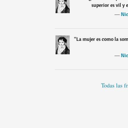
superior es vil y 
―
Nic
“
La mujer es como la sombr
―
Nic
Todas las f