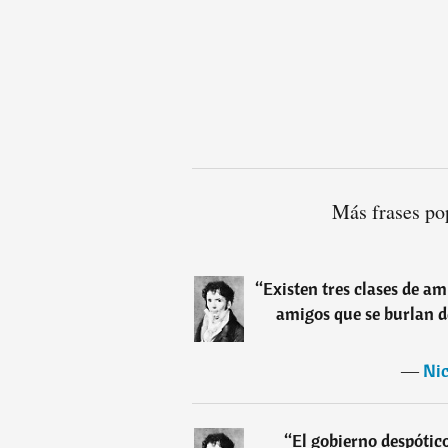
Más frases po
“
Existen tres clases de a
amigos que se burlan d
―
Nic
“
El gobierno despótic