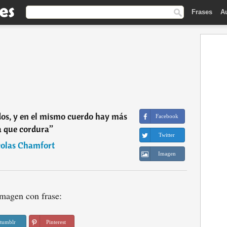
Frases
A
os, y en el mismo cuerdo hay más
Facebook
a que cordura
”
Twitter
olas Chamfort
Imagen
magen con frase:
tumblr
Pinterest