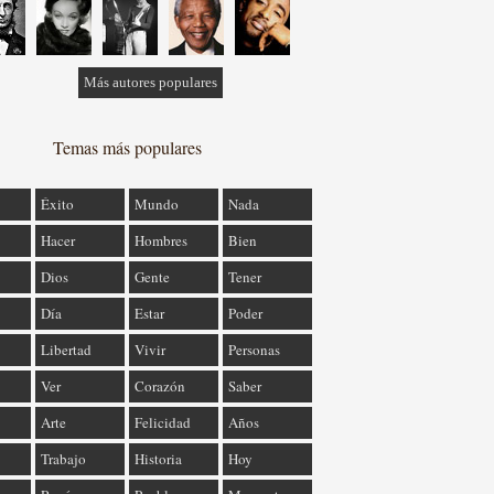
Más autores populares
Temas más populares
Éxito
Mundo
Nada
Hacer
Hombres
Bien
Dios
Gente
Tener
Día
Estar
Poder
Libertad
Vivir
Personas
Ver
Corazón
Saber
Arte
Felicidad
Años
Trabajo
Historia
Hoy