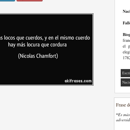
Nac
Fall
Biog
fran
el 
ele
1782
Escri
Naci
Frase d
“
Es más 
adversi