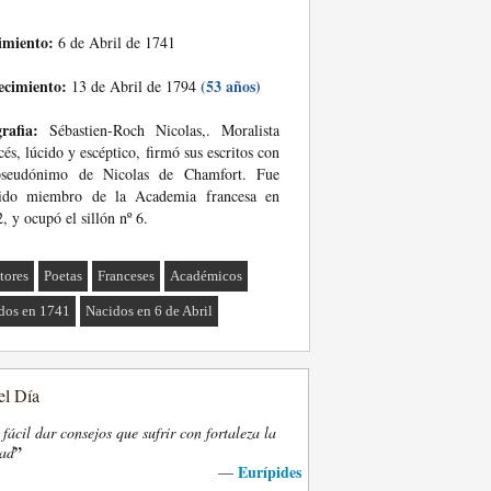
imiento:
6 de Abril de 1741
ecimiento:
(53 años)
13 de Abril de 1794
rafia:
Sébastien-Roch Nicolas,. Moralista
cés, lúcido y escéptico, firmó sus escritos con
pseudónimo de Nicolas de Chamfort. Fue
gido miembro de la Academia francesa en
, y ocupó el sillón nº 6.
tores
Poetas
Franceses
Académicos
dos en 1741
Nacidos en 6 de Abril
el Día
fácil dar consejos que sufrir con fortaleza la
”
dad
Eurípides
—