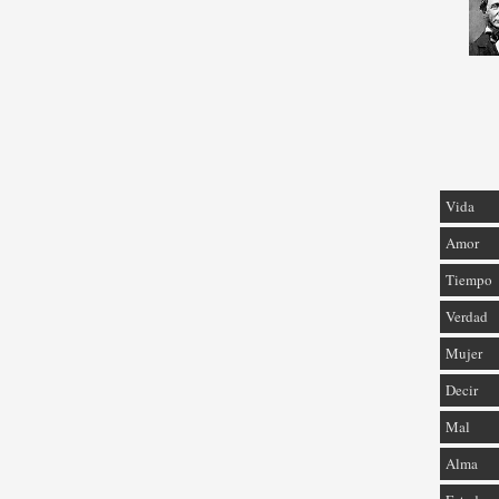
Vida
Amor
Tiempo
Verdad
Mujer
Decir
Mal
Alma