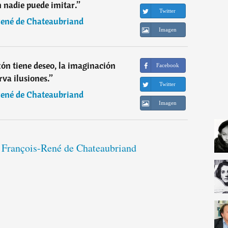
n nadie puede imitar.
”
Twitter
ené de Chateaubriand
Imagen
zón tiene deseo, la imaginación
Facebook
rva ilusiones.
”
Twitter
ené de Chateaubriand
Imagen
e François-René de Chateaubriand