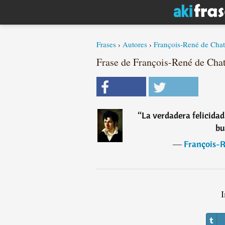
Frases
›
Autores
›
François-René de Cha
Frase de François-René de Cha
“
La verdadera felicidad 
bu
―
François-R
I