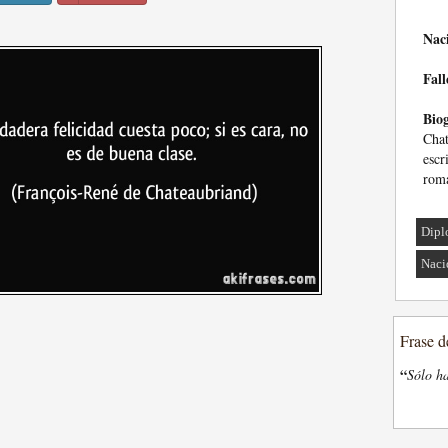
Nac
Fall
Biog
Cha
esc
roma
Dipl
Naci
Frase d
“
Sólo ha