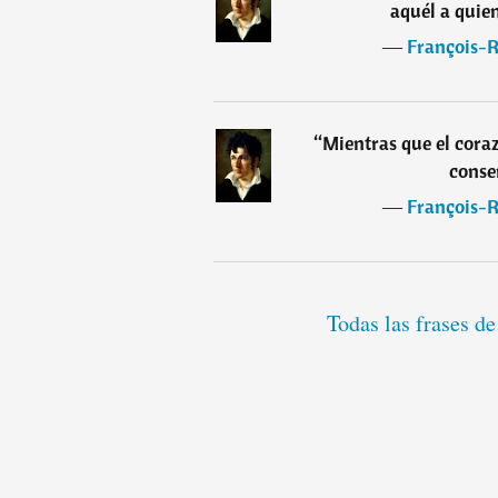
aquél a quie
―
François-R
“
Mientras que el cora
conse
―
François-R
Todas las frases d