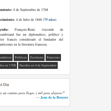
imiento:
4 de Septiembre de 1768
ecimiento:
(79 años)
4 de Julio de 1848
rafia:
François-René, vizconde de
teaubriand fue un diplomático, político y
ritor francés considerado el fundador del
nticismo en la literatura francesa.
omáticos
Políticos
Escritores
Franceses
dos en 1768
Nacidos en 4 de Septiembre
el Día
”
y un camino para llegar, y mil para alejarse.
Jean de la Bruyere
—