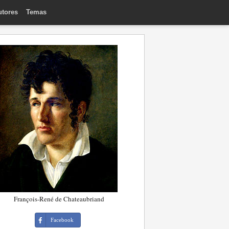
utores
Temas
François-René de Chateaubriand
Facebook