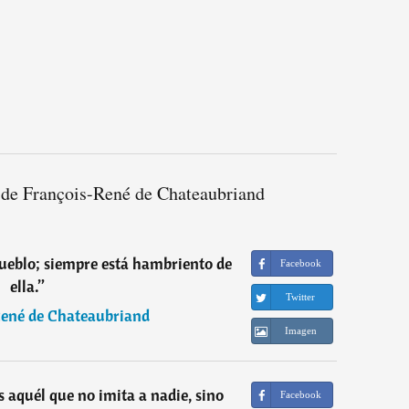
 de François-René de Chateaubriand
 pueblo; siempre está hambriento de
Facebook
ella.
”
Twitter
ené de Chateaubriand
Imagen
es aquél que no imita a nadie, sino
Facebook