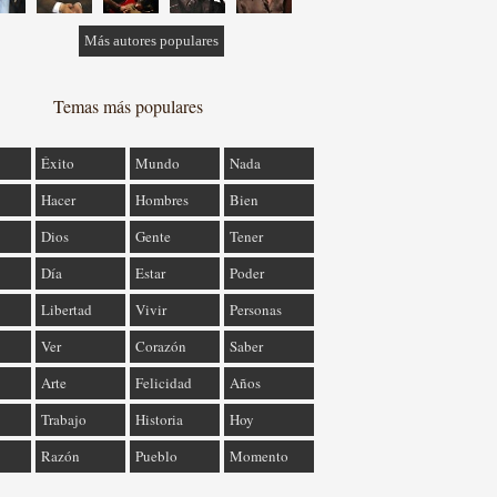
Más autores populares
Temas más populares
Éxito
Mundo
Nada
Hacer
Hombres
Bien
Dios
Gente
Tener
Día
Estar
Poder
Libertad
Vivir
Personas
Ver
Corazón
Saber
Arte
Felicidad
Años
Trabajo
Historia
Hoy
Razón
Pueblo
Momento