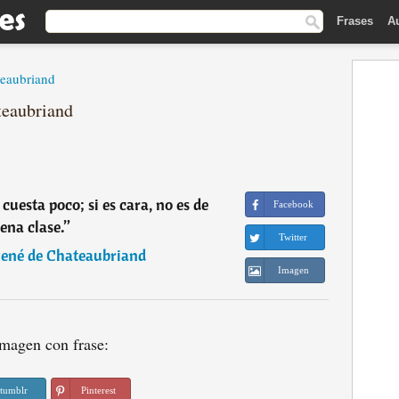
Frases
A
teaubriand
teaubriand
cuesta poco; si es cara, no es de
Facebook
ena clase.
”
Twitter
ené de Chateaubriand
Imagen
magen con frase:
tumblr
Pinterest