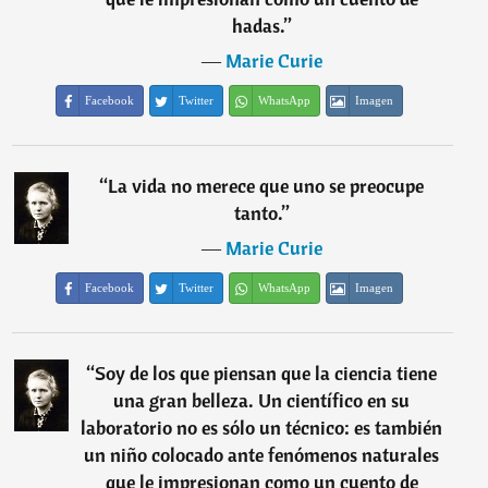
hadas.
”
―
Marie Curie
Facebook
Twitter
WhatsApp
Imagen
“
La vida no merece que uno se preocupe
tanto.
”
―
Marie Curie
Facebook
Twitter
WhatsApp
Imagen
“
Soy de los que piensan que la ciencia tiene
una gran belleza. Un científico en su
laboratorio no es sólo un técnico: es también
un niño colocado ante fenómenos naturales
que le impresionan como un cuento de