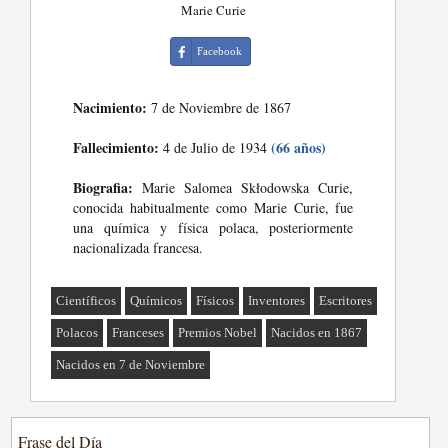
Marie Curie
Facebook
Nacimiento:
7 de Noviembre de 1867
Fallecimiento:
(66 años)
4 de Julio de 1934
Biografia:
Marie Salomea Skłodowska Curie,
conocida habitualmente como Marie Curie, fue
una química y física polaca, posteriormente
nacionalizada francesa.
Científicos
Químicos
Físicos
Inventores
Escritores
Polacos
Franceses
Premios Nobel
Nacidos en 1867
Nacidos en 7 de Noviembre
Frase del Día