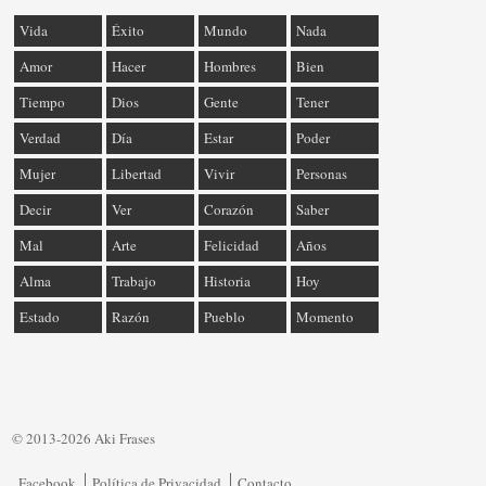
Vida
Éxito
Mundo
Nada
Amor
Hacer
Hombres
Bien
Tiempo
Dios
Gente
Tener
Verdad
Día
Estar
Poder
Mujer
Libertad
Vivir
Personas
Decir
Ver
Corazón
Saber
Mal
Arte
Felicidad
Años
Alma
Trabajo
Historia
Hoy
Estado
Razón
Pueblo
Momento
© 2013-2026 Aki Frases
Facebook
Política de Privacidad
Contacto