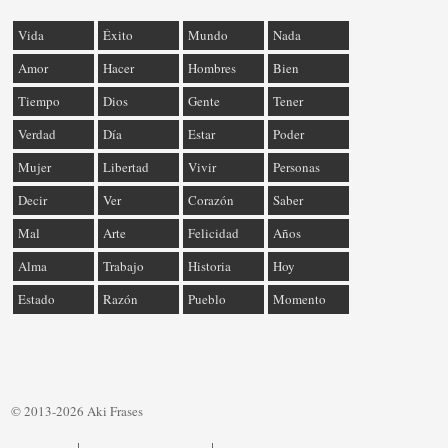
Vida
Éxito
Mundo
Nada
Amor
Hacer
Hombres
Bien
Tiempo
Dios
Gente
Tener
Verdad
Día
Estar
Poder
Mujer
Libertad
Vivir
Personas
Decir
Ver
Corazón
Saber
Mal
Arte
Felicidad
Años
Alma
Trabajo
Historia
Hoy
Estado
Razón
Pueblo
Momento
© 2013-2026 Aki Frases