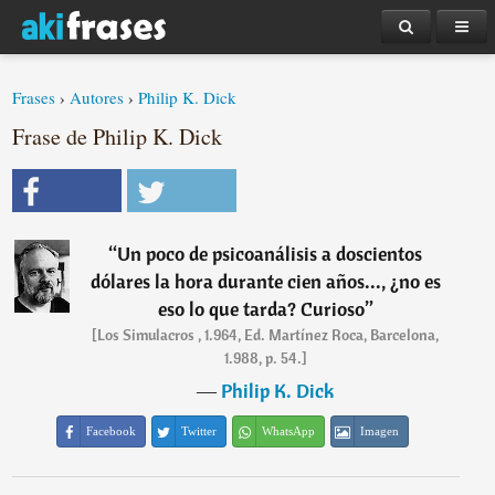
Frases
›
Autores
›
Philip K. Dick
Frase de Philip K. Dick
“
Un poco de psicoanálisis a doscientos
dólares la hora durante cien años..., ¿no es
eso lo que tarda? Curioso
”
[Los Simulacros , 1.964, Ed. Martínez Roca, Barcelona,
1.988, p. 54.]
―
Philip K. Dick
Facebook
Twitter
WhatsApp
Imagen