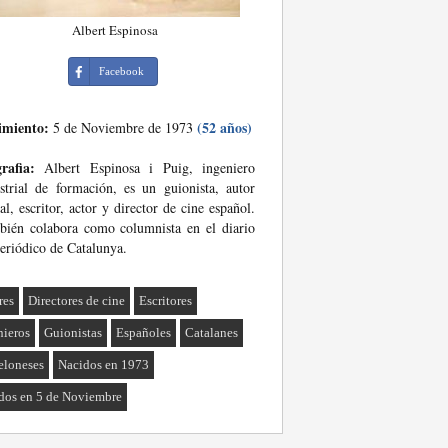
Albert Espinosa
Facebook
imiento:
(52 años)
5 de Noviembre de 1973
rafia:
Albert Espinosa i Puig, ingeniero
strial de formación, es un guionista, autor
ral, escritor, actor y director de cine español.
ién colabora como columnista en el diario
eriódico de Catalunya.
res
Directores de cine
Escritores
nieros
Guionistas
Españoles
Catalanes
eloneses
Nacidos en 1973
dos en 5 de Noviembre