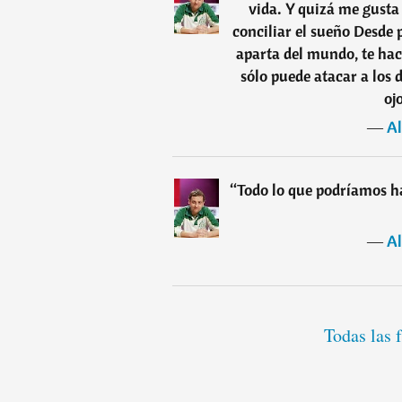
vida. Y quizá me gust
conciliar el sueño Desde
aparta del mundo, te hac
sólo puede atacar a los d
oj
―
Al
“
Todo lo que podríamos ha
―
Al
Todas las 