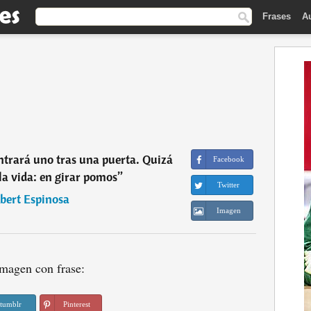
Frases
A
trará uno tras una puerta. Quizá
Facebook
 la vida: en girar pomos
”
Twitter
bert Espinosa
Imagen
magen con frase:
tumblr
Pinterest