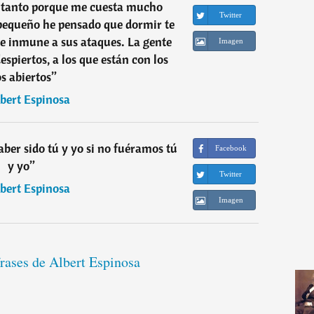
a tanto porque me cuesta mucho
Twitter
 pequeño he pensado que dormir te
e inmune a sus ataques. La gente
Imagen
espiertos, a los que están con los
os abiertos
”
bert Espinosa
ber sido tú y yo si no fuéramos tú
Facebook
y yo
”
Twitter
bert Espinosa
Imagen
frases de Albert Espinosa