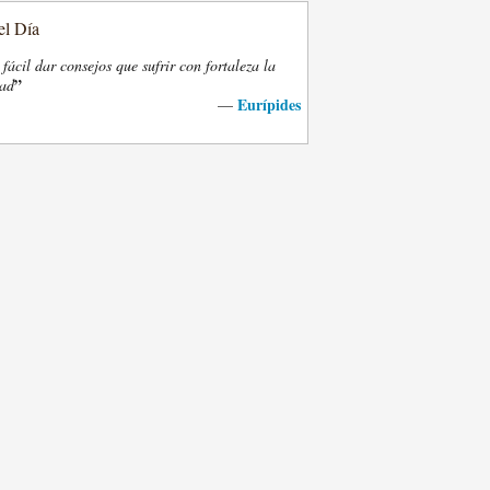
el Día
fácil dar consejos que sufrir con fortaleza la
”
dad
Eurípides
—