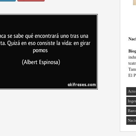
Nac
Biog
indu
teat
Tamb
El P
Acto
Inge
Barc
Naci