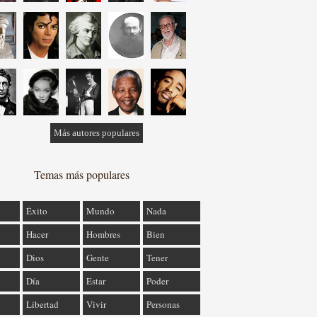
Más autores populares
Temas más populares
Éxito
Mundo
Nada
Hacer
Hombres
Bien
Dios
Gente
Tener
Día
Estar
Poder
Libertad
Vivir
Personas