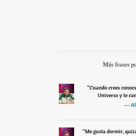
Más frases p
“
Cuando crees conocer
Universo y te ca
―
Al
“
Me gusta dormir, quizá