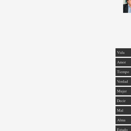
Vida
Amor
Tiempo
Verdad
Mujer
Decir
Mal
Alma
Estado