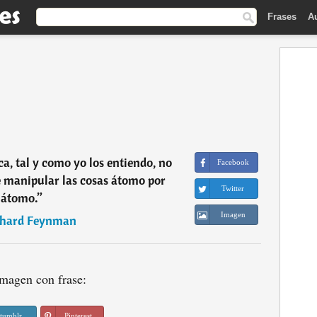
Frases
A
ica, tal y como yo los entiendo, no
Facebook
e manipular las cosas átomo por
Twitter
átomo.
”
Imagen
chard Feynman
magen con frase:
tumblr
Pinterest