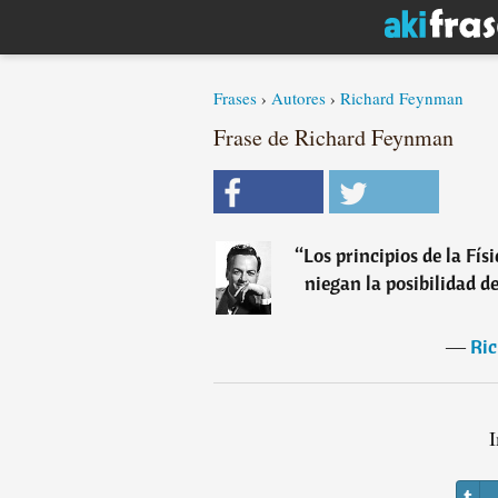
Frases
›
Autores
›
Richard Feynman
Frase de Richard Feynman
“
Los principios de la Fís
niegan la posibilidad d
―
Ri
I