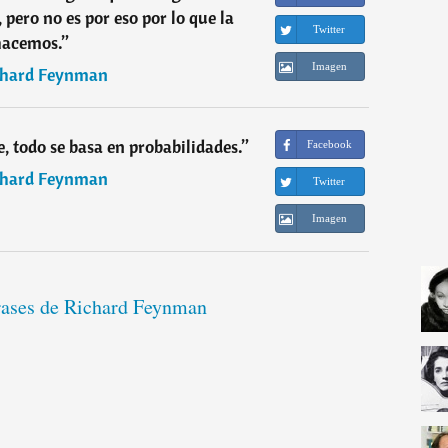
pero no es por eso por lo que la
Twitter
hacemos.
”
Imagen
chard Feynman
e, todo se basa en probabilidades.
”
Facebook
chard Feynman
Twitter
Imagen
frases de Richard Feynman