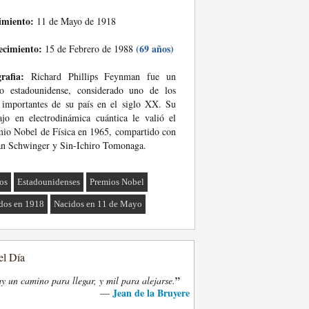
imiento:
11 de Mayo de 1918
ecimiento:
(69 años)
15 de Febrero de 1988
rafia:
Richard Phillips Feynman fue un
co estadounidense, considerado uno de los
importantes de su país en el siglo XX. Su
ajo en electrodinámica cuántica le valió el
io Nobel de Física en 1965, compartido con
an Schwinger y Sin-Ichiro Tomonaga.
cos
Estadounidenses
Premios Nobel
dos en 1918
Nacidos en 11 de Mayo
el Día
”
y un camino para llegar, y mil para alejarse.
Jean de la Bruyere
—