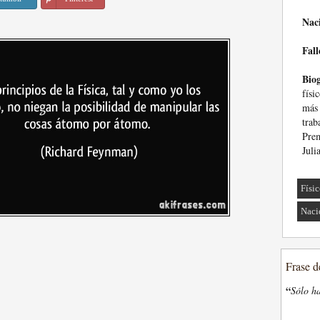
Nac
Fall
Biog
físi
más 
trab
Prem
Juli
Físi
Naci
Frase d
“
Sólo ha