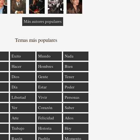
Más autores populares
Temas más populares
Éxito
Mundo
Nada
Hacer
Hombres
Bien
Dios
Gente
Tener
Día
Estar
Poder
Libertad
Vivir
Personas
Ver
Corazón
Saber
Arte
Felicidad
Años
Trabajo
Historia
Hoy
Razón
Pueblo
Momento