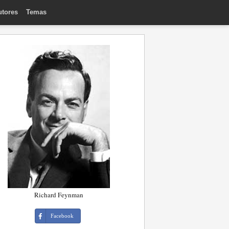
utores
Temas
Richard Feynman
Facebook