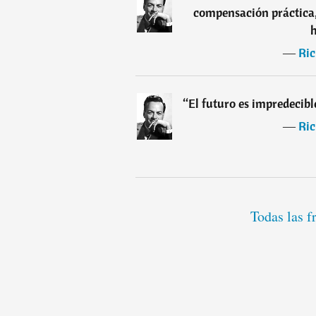
compensación práctica, 
―
Ri
“
El futuro es impredecibl
―
Ri
Todas las 