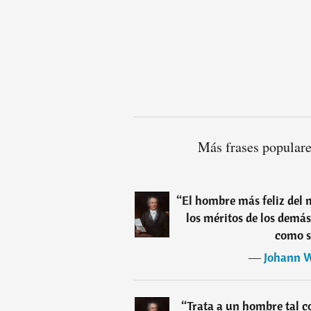
Más frases popular
“
El hombre más feliz del 
los méritos de los demás
como s
―
Johann W
“
Trata a un hombre tal co