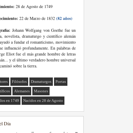
imiento:
28 de Agosto de 1749
ecimiento:
(82 años)
22 de Marzo de 1832
rafia:
Johann Wolfgang von Goethe fue un
a, novelista, dramaturgo y científico alemán
ayudó a fundar el romanticismo, movimiento
ue influenció profundamente. En palabras de
ge Eliot fue el más grande hombre de letras
án... y el último verdadero hombre universal
caminó sobre la tierra.
tores
Filósofos
Dramaturgos
Poetas
tíficos
Alemanes
Masones
dos en 1749
Nacidos en 28 de Agosto
el Día