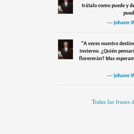
trátalo como puede y de
pued
―
Johann W
“
A veces nuestro destin
invierno. ¿Quién pensar
florecerán? Mas esperamo
―
Johann W
Todas las frases