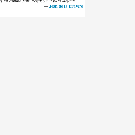
”
y un camino para llegar, y mil para alejarse.
Jean de la Bruyere
—