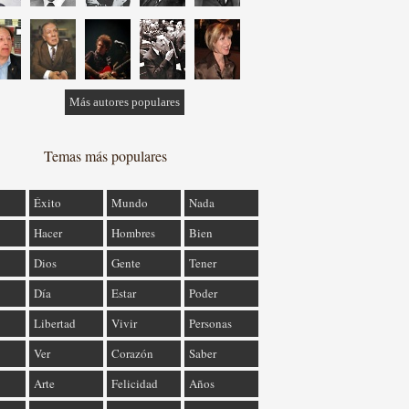
Más autores populares
Temas más populares
Éxito
Mundo
Nada
Hacer
Hombres
Bien
Dios
Gente
Tener
Día
Estar
Poder
Libertad
Vivir
Personas
Ver
Corazón
Saber
Arte
Felicidad
Años