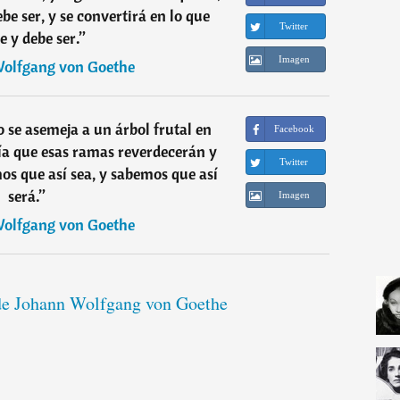
be ser, y se convertirá en lo que
Twitter
e y debe ser.
”
Imagen
olfgang von Goethe
o se asemeja a un árbol frutal en
Facebook
ía que esas ramas reverdecerán y
Twitter
s que así sea, y sabemos que así
será.
”
Imagen
olfgang von Goethe
 de Johann Wolfgang von Goethe