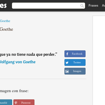
Frases
A
 Goethe
 Goethe
que ya no tiene nada que perder.
”
Facebook
olfgang von Goethe
Twitter
Imagen
magen con frase:
tumblr
Pinterest