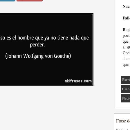
Nac
Fall
Biog
poet
que 
al q
Geor
alem
que 
Escri
Cien
Naci
Frase d