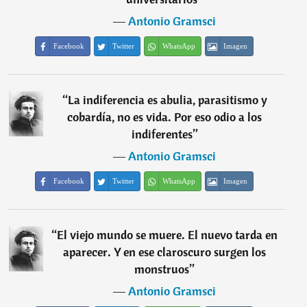
―
Antonio Gramsci
Facebook
Twitter
WhatsApp
Imagen
“
La indiferencia es abulia, parasitismo y
cobardía, no es vida. Por eso odio a los
indiferentes
”
―
Antonio Gramsci
Facebook
Twitter
WhatsApp
Imagen
“
El viejo mundo se muere. El nuevo tarda en
aparecer. Y en ese claroscuro surgen los
monstruos
”
―
Antonio Gramsci