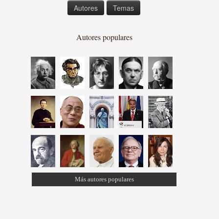
Autores
Temas
Autores populares
Más autores populares