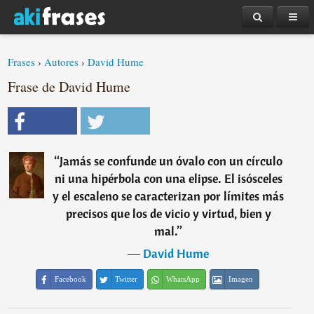
Frases
›
Autores
›
David Hume
Frase de David Hume
“
Jamás se confunde un óvalo con un círculo
ni una hipérbola con una elipse. El isósceles
y el escaleno se caracterizan por límites más
precisos que los de vicio y virtud, bien y
mal.
”
―
David Hume
Facebook
Twitter
WhatsApp
Imagen