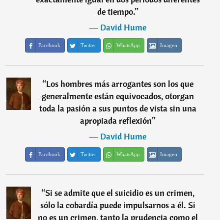
de tiempo.
”
―
David Hume
Facebook
Twitter
WhatsApp
Imagen
“
Los hombres más arrogantes son los que
generalmente están equivocados, otorgan
toda la pasión a sus puntos de vista sin una
apropiada reflexión
”
―
David Hume
Facebook
Twitter
WhatsApp
Imagen
“
Si se admite que el suicidio es un crimen,
sólo la cobardía puede impulsarnos a él. Si
no es un crimen, tanto la prudencia como el