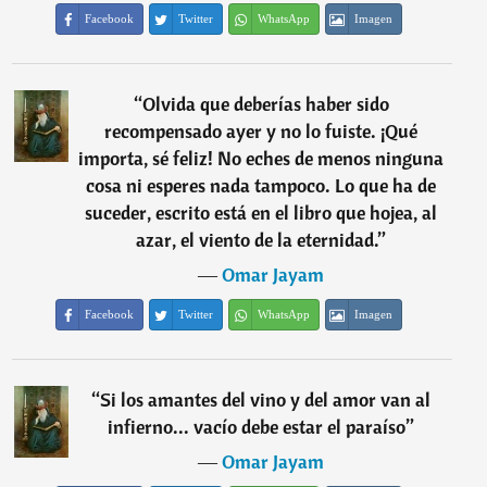
Facebook
Twitter
WhatsApp
Imagen
“
Olvida que deberías haber sido
recompensado ayer y no lo fuiste. ¡Qué
importa, sé feliz! No eches de menos ninguna
cosa ni esperes nada tampoco. Lo que ha de
suceder, escrito está en el libro que hojea, al
azar, el viento de la eternidad.
”
―
Omar Jayam
Facebook
Twitter
WhatsApp
Imagen
“
Si los amantes del vino y del amor van al
infierno... vacío debe estar el paraíso
”
―
Omar Jayam