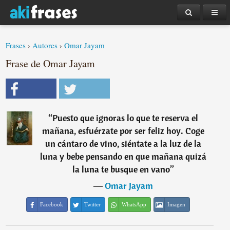
Frases
›
Autores
›
Omar Jayam
Frase de Omar Jayam
“
Puesto que ignoras lo que te reserva el
mañana, esfuérzate por ser feliz hoy. Coge
un cántaro de vino, siéntate a la luz de la
luna y bebe pensando en que mañana quizá
la luna te busque en vano
”
―
Omar Jayam
Facebook
Twitter
WhatsApp
Imagen