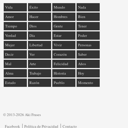
Vida
Éxito
Mundo
Nada
Amor
Hacer
Hombres
Bien
Tiempo
Dios
Gente
Tener
Verdad
Día
Estar
Poder
Mujer
Libertad
Vivir
Personas
Decir
Ver
Corazón
Saber
Mal
Arte
Felicidad
Años
Alma
Trabajo
Historia
Hoy
Estado
Razón
Pueblo
Momento
© 2013-2026 Aki Frases
Facebook
Política de Privacidad
Contacto