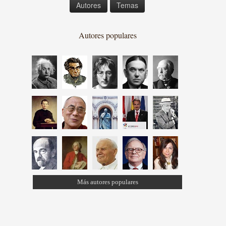
Autores
Temas
Autores populares
Más autores populares