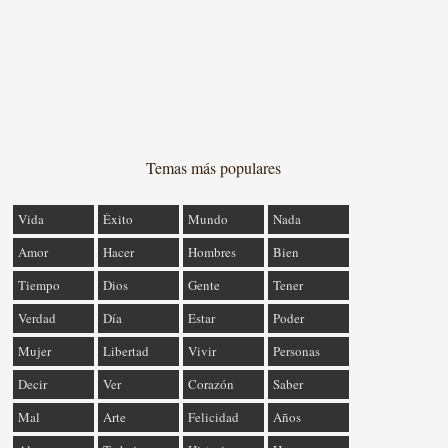
Temas más populares
Vida
Éxito
Mundo
Nada
Amor
Hacer
Hombres
Bien
Tiempo
Dios
Gente
Tener
Verdad
Día
Estar
Poder
Mujer
Libertad
Vivir
Personas
Decir
Ver
Corazón
Saber
Mal
Arte
Felicidad
Años